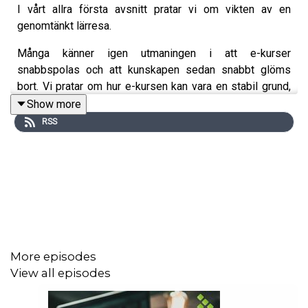
I vårt allra första avsnitt pratar vi om vikten av en
genomtänkt lärresa.
Många känner igen utmaningen i att e-kurser
snabbspolas och att kunskapen sedan snabbt glöms
bort. Vi pratar om hur e-kursen kan vara en stabil grund,
men där reflektion, dialog och repetition gör kunskap till
Show more
faktisk kompetens i vardagen. Med ett konkret
RSS
kundexempel berättar vi hur ett blandat lärande kan
möjliggöra effekt, samsyn och långsiktiga resultat.
Vill du veta mer om oss eller komma i kontakt för att
prata om hur just ni kan skapa ett effektivt och långsiktigt
lärande i er organisation besök oss då på
Kompetens
Express
More episodes
View all episodes