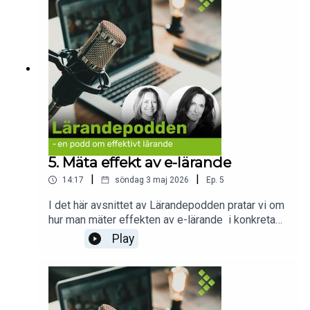
5. Mäta effekt av e-lärande
|
|
14:17
söndag 3 maj 2026
Ep.
5
I det här avsnittet av Lärandepodden pratar vi om
hur man mäter effekten av e-lärande i konkreta
resultat.Vi lyfter vikten av att konkretisera
Play
målbilden för att kunna följa upp och mäta
resultat. När målen är tydliga blir det också lättare
att välja rätt sätt att följa upp, både för individen
och organisationen. Vi diskuterar skillnaden
mellan att mäta deltagande i ett LMS och att