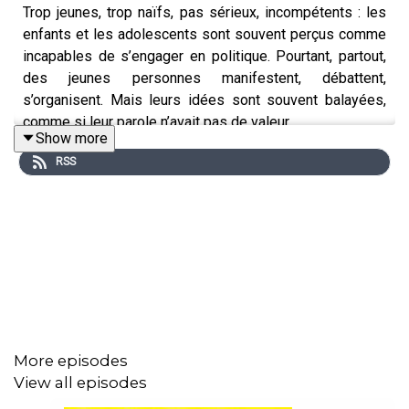
Trop jeunes, trop naïfs, pas sérieux, incompétents : les
enfants et les adolescents sont souvent perçus comme
incapables de s’engager en politique. Pourtant, partout,
des jeunes personnes manifestent, débattent,
s’organisent. Mais leurs idées sont souvent balayées,
comme si leur parole n’avait pas de valeur.
Show more
Dans ce dernier épisode, Lolita Rivé enquête sur la place
RSS
des enfants dans la vie politique. Elle rencontre des
lycéens engagés, suit les débats d’un conseil municipal
d’enfants, et revient sur les figures emblématiques qui
ont bouleversé le débat public. Comment la société
organise-t-elle l’incapacité politique des enfants ? Et si
on pouvait voter dès l’enfance?
Lolita Rivé trace des pistes pour construire une société
« enfantiste » qui écoute les plus jeunes, qui respecte
More episodes
pleinement leurs droits, et où les adultes acceptent
View all episodes
d’abandonner une partie de leur pouvoir pour inventer un