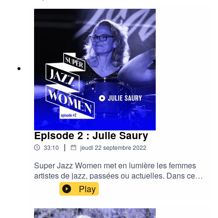
live. Hébergé par Ausha. Visitez
ausha.co/politique-de-confidentialite pour plus
d'informations.
Episode 2 : Julie Saury
|
33:10
jeudi 22 septembre 2022
Super Jazz Women met en lumière les femmes
artistes de jazz, passées ou actuelles. Dans ce
deuxième épisode, Chloé Cailleton et Guillaume
Play
Hazebrouck invitent la batteuse Julie Saury pour
une discussion autour de son parcours, des
artistes Mary Lou Williams et Sheila E et du sujet