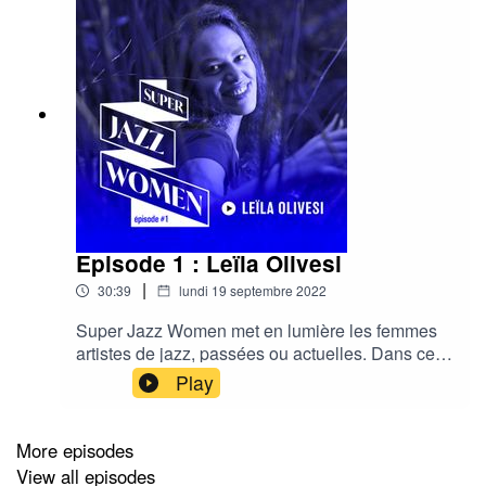
Episode 1 : Leïla Olivesi
|
30:39
lundi 19 septembre 2022
Super Jazz Women met en lumière les femmes
artistes de jazz, passées ou actuelles. Dans ce
premier épisode, Chloé Cailleton et Guillaume
Play
Hazebrouck invitent la pianiste Leïla Olivesi pour
une discussion autour de son parcours, de
l'artiste Geri Allen et du sujet de
More episodes
l'essentialisation, suivi d'un morceau
View all episodes