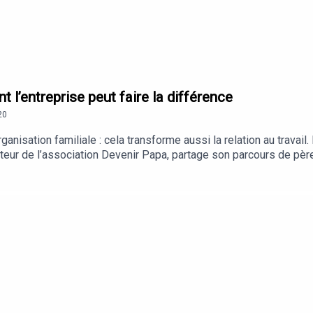
t l’entreprise peut faire la différence
20
ganisation familiale : cela transforme aussi la relation au trava
ndateur de l’association Devenir Papa, partage son parcours de 
nelle. Comme il le rappelle : « 89 % des parents salariés estiment
talité. S’intéresser à la paternité en entreprise est donc un enj
e vie personnelle et vie professionnelle. Bonne écoute !