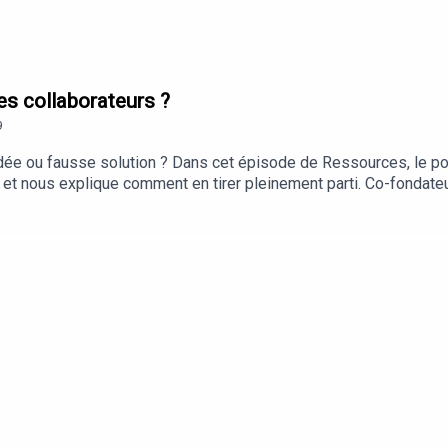
les collaborateurs ?
9
idée ou fausse solution ? Dans cet épisode de Ressources, le po
se et nous explique comment en tirer pleinement parti. Co-fondat
ël décrypte les avantages et les limites de cette pratique et no
la réflexion ». Un échange instructif pour se former en ligne, en