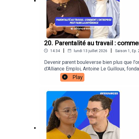
20. Parentalité au travail : commen
|
|
14:34
lundi 13 juillet 2026
Saison
1
,
Ep.
Devenir parent bouleverse bien plus que l'or
d'Alliance Emploi, Antoine Le Guilloux, fo
l’arrivée d’un enfant dans la vie profession
Play
bénéficier de meilleures conditions de paren
perspectives pour un meilleur équilibre entr