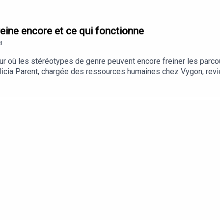
freine encore et ce qui fonctionne
8
cteur où les stéréotypes de genre peuvent encore freiner les par
licia Parent, chargée des ressources humaines chez Vygon, revien
ui permettent de faire évoluer les pratiques. À travers l'exemple 
e pour favoriser la mixité, attirer davantage de femmes vers le
gers est essentiel : la reconnaissance est centrale pour trouver