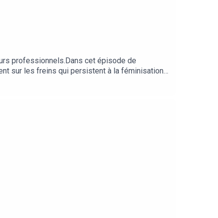
cours professionnels.Dans cet épisode de
t sur les freins qui persistent à la féminisation
du site Santé Assistance Promotion (SAP), elle
s métiers industriels et accompagner leur
 sa place et se sentir légitime. »Bonne écoute !