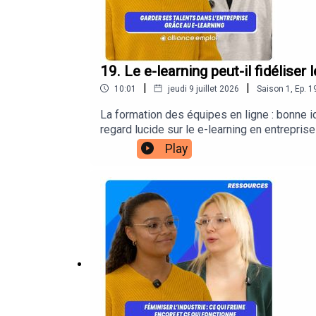
19. Le e-learning peut-il fidéliser 
|
|
10:01
jeudi 9 juillet 2026
Saison
1
,
Ep.
1
La formation des équipes en ligne : bonne 
regard lucide sur le e-learning en entrepri
des talents par la formation en ligne, Rapha
Play
e-learning, l'apprenant doit être au cœur de 