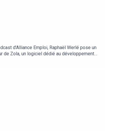
dcast d'Alliance Emploi, Raphaël Werlé pose un
eur de Zola, un logiciel dédié au développement
us partage ses conseils. « Dans la conception du
 toute conscience. Bonne écoute !