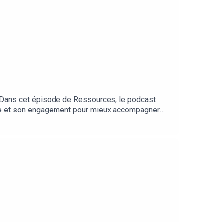
il. Dans cet épisode de Ressources, le podcast
père et son engagement pour mieux accompagner
 qu’ils pourraient changer d’entreprise pour
eu clé. » Une discussion qui ouvre de nouvelles