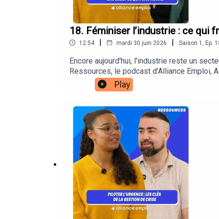
18. Féminiser l’industrie : ce qui 
|
|
12:54
mardi 30 juin 2026
Saison
1
,
Ep.
1
Encore aujourd'hui, l'industrie reste un se
Ressources, le podcast d'Alliance Emploi, A
de l'industrie, mais aussi sur les leviers q
Play
partage des actions concrètes mises en plac
évolution professionnelle.« Le rôle des mana