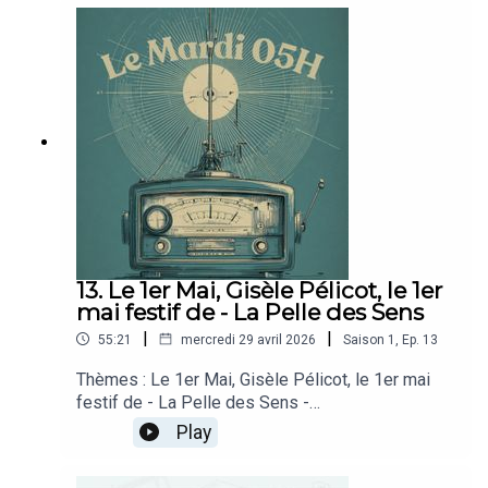
de la Faune pour l'événement "Mutualisons -
nous" du 24 mai prochainPlay ALEX TOUCOURT
"Dans le désordre" - Toboggan (At(H)ome)
2026GORILLAZ "Happy Dictator feat SPARKS" -
The Mountain (Kong) 2026
13. Le 1er Mai, Gisèle Pélicot, le 1er
mai festif de - La Pelle des Sens
|
|
55:21
mercredi 29 avril 2026
Saison
1
,
Ep.
13
Thèmes : Le 1er Mai, Gisèle Pélicot, le 1er mai
festif de - La Pelle des Sens -
Chroniqueurs: Isabelle Fauquemberghe pour "Et la
Play
joie de vivre" de Gisèle Pélicot (chronique
livre)Julien et Arnaud pour l'invitéInvité: Nicolas,