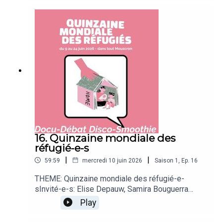
JulienPlay COLOSSE "Dumb" - single (autoprod)
2026AUREL "Briller dans le soleil" - Tant qu'on
aura pied (Capitane records) 2026
16. Quinzaine mondiale des
réfugié-e-s
|
|
59:59
mercredi 10 juin 2026
Saison
1
,
Ep.
16
THEME: Quinzaine mondiale des réfugié-e-
sInvité-e-s: Elise Depauw, Samira Bouguerra
(Mouscron Terre d'Accueil), Yohann Messien,
Play
Mouad Shali (FEDASIL)Programme de la
quinzaine, action visite domiciliaire, la place de