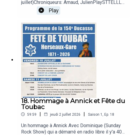
juillet)Chroniqueurs: Arnaud, JulienPlaySTTELLLA
"Torremolinos" - Manniken peace not war/Faisez
Play
pas la guèpe (Boucherie prod) 1992LES AGITES
DU BOCAL "Papouilles en Papouillasie" - Super
ordinaires (Believe) 2026ML "Station Balnéaire" -
Tout bas (Vérité) 2026
18. Hommage à Annick et Fête du
Toubac
|
|
59:59
jeudi 2 juillet 2026
Saison
1
,
Ep.
18
Un hommage à Annick Avec Dominique (Sunday
Rock Show) qui a démarré en radio libre il y'a 40