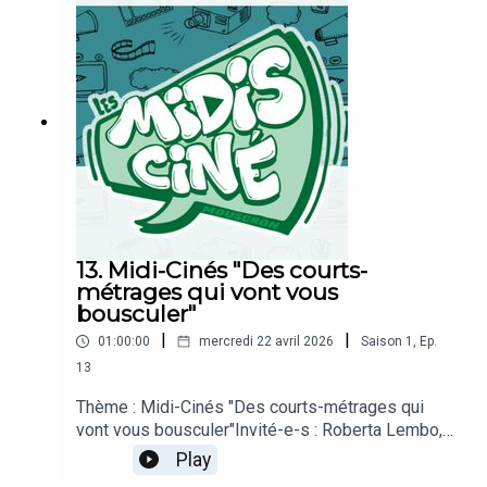
patron de - La Pelle de Sens - PlayIliona - Lâche
moi la main / What if I break up with you
(2025)Curtis Mayfield - Superfly / Superfly
(1972)Massive Attack - Boots on the ground feat
Tom Waits (2026)
13. Midi-Cinés "Des courts-
métrages qui vont vous
bousculer"
|
|
01:00:00
mercredi 22 avril 2026
Saison
1
,
Ep.
13
Thème : Midi-Cinés "Des courts-métrages qui
vont vous bousculer"Invité-e-s : Roberta Lembo,
coordinatrice régionale des Equipes Populaires
Play
du Hainaut OccidentalPlayPRINCE "Everybody