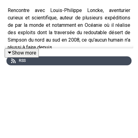
Rencontre avec Louis-Philippe Loncke, aventurier
curieux et scientifique, auteur de plusieurs expéditions
de par la monde et notamment en Océanie où il réalise
des exploits dont la traversée du redoutable désert de
Simpson du nord au sud en 2008, ce qu'aucun humain n'a
réussi à faire depuis.
Show more
RSS
Play
DEPECHE MODE "Never let me down again" - Music for
the masses (Mute) - 1987
U2 "The Fly" - Achtung baby (Island) - 1991