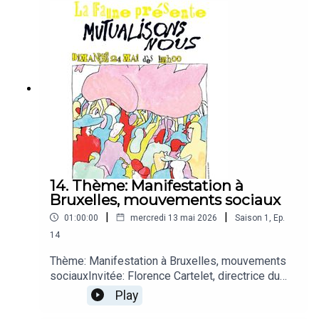
Fedasil dans le quartier du Tuquet,...PlayMANO
SOLO "Des pays" - Dehors (East west)
2000NICOLAS MICHAUX "Nos retrouvailles" -
Amour colère (Capitane records) 2020
14. Thème: Manifestation à
Bruxelles, mouvements sociaux
|
|
01:00:00
mercredi 13 mai 2026
Saison
1
,
Ep.
14
Thème: Manifestation à Bruxelles, mouvements
sociauxInvitée: Florence Cartelet, directrice du
Centre culturel Mouscronnois pour son - Cri d'Al
Play
"Art" me #10 - Julien Van Ysacker, coordinateur