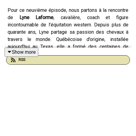
Pour ce neuvième épisode, nous partons à la rencontre
de
Lyne Laforme
, cavalière, coach et figure
incontournable de l’équitation western. Depuis plus de
quarante ans, Lyne partage sa passion des chevaux à
travers le monde. Québécoise d’origine, installée
aujourd’hui au Texas, elle a formé des centaines de
Show more
cavaliers et d’enseignants, en Amérique du Nord comme
RSS
en Europe. Son approche est fondée sur la légèreté, la
confiance et le respect — une véritable philosophie du
partenariat entre l’humain et le cheval. Ensemble, nous
allons revenir sur son parcours inspirant, sur ce qui la
pousse encore aujourd’hui à enseigner et à voyager, et
sur ce fameux “esprit western” qu’elle incarne si bien.
Musiques utilisées :
Toutes les musiques utilisées sont issues du catalogue