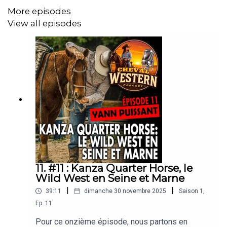
de
Pixabay
: Alana Jordan, Anton Vlasov, BFCMUSIC,
More episodes
Brian Cradden, Charles Shomo, Dimmysad, Dvir
View all episodes
Silverstone, Erkki Marjasvaara, Ievgen Poltavskyi,
Jumpingbunny, MOF, Mykola Odnoroh, Mykola Sosin,
Nicholas Panek, Olele44, Paul Winter, Tunetank,
Viacheslav Starostin, Vlad Krotov.
11. #11 : Kanza Quarter Horse, le
Wild West en Seine et Marne
|
|
39:11
dimanche 30 novembre 2025
Saison
1
,
Ep.
11
Pour ce onzième épisode, nous partons en