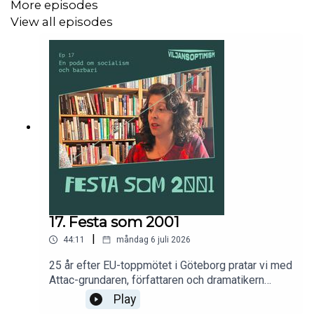
More episodes
View all episodes
För tips och förslag på saker som gör världen bättre eller
sämre: viljansoptimism@gmail.com.
17. Festa som 2001
|
44:11
måndag 6 juli 2026
25 år efter EU-toppmötet i Göteborg pratar vi med
Attac-grundaren, författaren och dramatikern
America Vera Zavala. Utifrån hennes nya bok
Play
Fiesta - memoarer från upprorets tid diskuterar vi