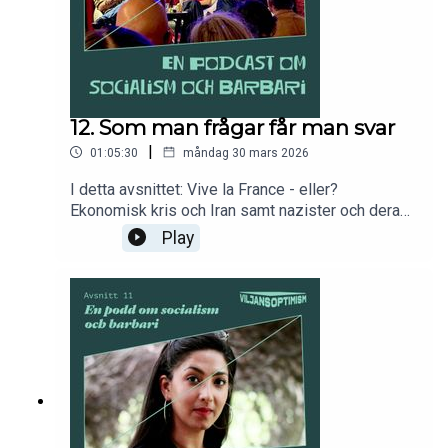
12. Som man frågar får man svar
|
01:05:30
måndag 30 mars 2026
I detta avsnittet: Vive la France - eller?
Ekonomisk kris och Iran samt nazister och deras
svaga sinnen och svagsinta metoder. Sist men
Play
inte minst: vad har folk egentligen för åsikter, och
vet politiska journalister egentligen något om vad
de är? För den som vill stödja podden är
swishnumret: 1232779700. Följ oss gärna på
Instagram @viljansoptimism.