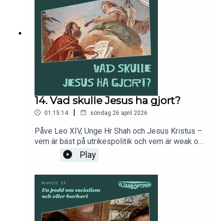
frånvarande i valrörelsen.
14. Vad skulle Jesus ha gjort?
|
01:15:14
söndag 26 april 2026
Påve Leo XIV, Unge Hr Shah och Jesus Kristus –
vem är bäst på utrikespolitik och vem är weak on
crime? Dessutom förstås allt du velat (?) veta om
Play
Vänsterpartiets kongress. Partiskatten och
regeringsfrågan, den osedvanligt trevliga
stämningen och det helt förväntat snurriga
sossespinnet. För den som vill stödja podden är
swishnumret: 1232779700. Följ oss gärna på
Instagram @viljansoptimism.