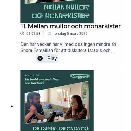
11. Mellan mullor och monarkister
|
01:02:53
torsdag 5 mars 2026
Den här veckan har vi med oss ingen mindre än
Shora Esmailian för att diskutera Israels och
USAs folkrättsvidriga angrepp mot Iran. Vad tror
Play
de sig kunna åstadkomma, och vad finns
egentligen kvar att hoppas på, för den breda
folkliga majoritet som vill ha fred och demokrati?
Dessutom: Socialist numer landets populäraste
ståndpunkt – kommer sossarna ändå misslyckas
med att göra arbetslösheten till en valfråga?
Glädjande nyheter från Manchester – men vad har
de egentligen för sig på SIDA?För den som vill
stödja podden är swishnumret: 1232779700. Evig
tacksamhet samt förtur i brödkön utlovas.