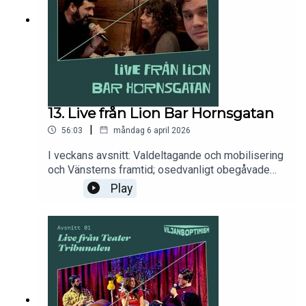
13. Live från Lion Bar Hornsgatan
|
56:03
måndag 6 april 2026
I veckans avsnitt: Valdeltagande och mobilisering
och Vänsterns framtid; osedvanligt obegåvade
högerprofiler, samt en och annan jabb mot
Play
snedvriden och/eller slö journalistik. Allt levererat
från ett mörkt hörn på Lion Bar Hornsgatan.För
den som vill stödja podden är swishnumret:
1232779700. Följ oss gärna på Instagram
@viljansoptimism.