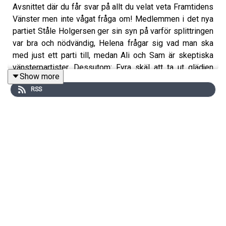
Avsnittet där du får svar på allt du velat veta Framtidens
Vänster men inte vågat fråga om! Medlemmen i det nya
partiet Ståle Holgersen ger sin syn på varför splittringen
var bra och nödvändig, Helena frågar sig vad man ska
med just ett parti till, medan Ali och Sam är skeptiska
vänsterpartister. Dessutom: Fyra skäl att ta ut glädjen
Show more
över 2026 i förskott!
RSS
Prenumerera gärna på podden där du lyssna (och ge oss
fem stjärnor om du tycker vi duger), det hjälper andra att
hitta oss. Viljans optimism är en podcast av och med
Helena Hägglund, Ali Esbati och Samuel Carlshamre. Vi
diskuterar vänsterveckan som gått, spekulerar om
vänsterveckan som kommer och lyfter fram
organiseringen som håller stånd mot barbariet – i
Sverige, Norden och Världen.