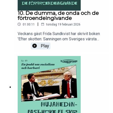
10. De dumma, de onda och de
förtroendeingivande
|
01:00:11
torsdag 19 februari 2026
Veckans gäst Frida Sundkvist har skrivit boken
'Efter skotten: Sanningen om Sveriges värsta
masskjutning’. Medan vi tuggade i oss Helenas
Play
sötsaker pratade Ali och Sam med henne om
våldsmonopolets position i Sverige i dag.
Dessutom om Epstein-norskars och svenska
sossars allmänt dåliga fingertoppskänsla.För den
som vill stödja podden är swishnumret:
1232779700