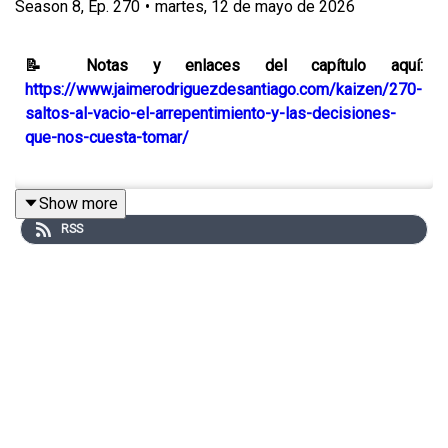
Season
8
,
Ep.
270
•
martes, 12 de mayo de 2026
📝 Notas y enlaces del capítulo aquí:
https://www.jaimerodriguezdesantiago.com/kaizen/270-
saltos-al-vacio-el-arrepentimiento-y-las-decisiones-
que-nos-cuesta-tomar/
Show more
Un teniente joven, recién salido de la academia, sube a
RSS
lomos de su caballo hacia el lugar al que nadie quiere ir:
la Fortaleza Bastiani, un puesto militar al borde de un
desierto. Más allá no hay nada. O más bien: nada
conocido.
Su nombre es Giovanni Drogo. Tiene veintidós años y se
ha dicho a sí mismo que su paso por la fortaleza va a ser
algo temporal. Que pedirá el traslado en cuanto llegue.