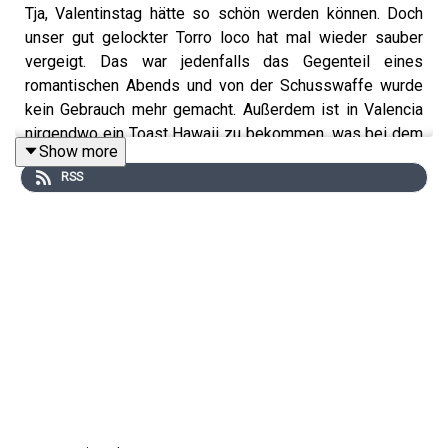
Tja, Valentinstag hätte so schön werden können. Doch
unser gut gelockter Torro loco hat mal wieder sauber
vergeigt. Das war jedenfalls das Gegenteil eines
romantischen Abends und von der Schusswaffe wurde
kein Gebrauch mehr gemacht. Außerdem ist in Valencia
nirgendwo ein Toast Hawaii zu bekommen, was bei dem
Show more
Riesenangebot an Paella nicht besonders ins Gewicht
RSS
fällt. Da fragt sich Atze natürlich: Wäre ich besser nach
Wien zum Opernball gefahren? Mal schauen, vielleicht
nächstes Jahr, falls Mörtel Lugner noch mal persönlich
anruft.
Instagram:
https://www.instagram.com/atzeschroeder_offiziell/