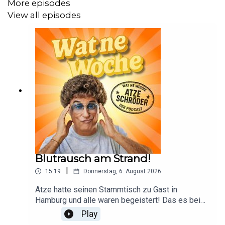
More episodes
View all episodes
Blutrausch am Strand!
|
15:19
Donnerstag, 6. August 2026
Atze hatte seinen Stammtisch zu Gast in
Hamburg und alle waren begeistert! Das es bei
diesem durstigen Gemetzel auch zu Opfern
Play
kommen kann, ist von vornherein mit eingepreist.