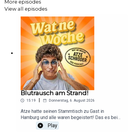
More episodes
View all episodes
Blutrausch am Strand!
|
15:19
Donnerstag, 6. August 2026
Atze hatte seinen Stammtisch zu Gast in
Hamburg und alle waren begeistert! Das es bei
diesem durstigen Gemetzel auch zu Opfern
Play
kommen kann, ist von vornherein mit eingepreist.