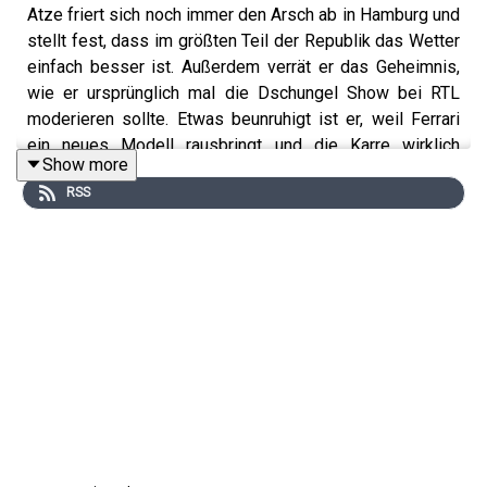
Atze friert sich noch immer den Arsch ab in Hamburg und
stellt fest, dass im größten Teil der Republik das Wetter
einfach besser ist. Außerdem verrät er das Geheimnis,
wie er ursprünglich mal die Dschungel Show bei RTL
moderieren sollte. Etwas beunruhigt ist er, weil Ferrari
ein neues Modell rausbringt und die Karre wirklich
Show more
schnell ist. Naja, wenigstens ist heute der offizielle Bob
RSS
Marley Day. Da kann man doch erst mal in Ruhe ein
durchziehen und Friedrich Merz nen guten Mann sein
lassen. Top!
Instagram:
https://www.instagram.com/atzeschroeder_offiziell?
utm_source=ig_web_button_share_sheet&igsh=ZDNlZDc