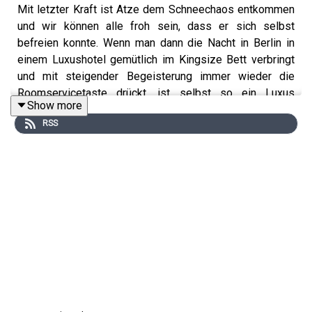
Mit letzter Kraft ist Atze dem Schneechaos entkommen
und wir können alle froh sein, dass er sich selbst
befreien konnte. Wenn man dann die Nacht in Berlin in
einem Luxushotel gemütlich im Kingsize Bett verbringt
und mit steigender Begeisterung immer wieder die
Roomservicetaste drückt, ist selbst so ein Luxus
Show more
Komiker versöhnt. Die Gedanken an den Dry January
RSS
lassen ihn aber nicht los und so beschließt er, endlich mit
dem Rauchen anzufangen. Dann hat man was, mit dem
man wieder aufhören kann. Stattdessen wird dieses Jahr
zum Ausgleich immer mal bester Sex ins
Tagesprogramm eingebaut. Na dann, schöne Woche!
Instagram:
https://www.instagram.com/atzeschroeder_offiziell?
utm_source=ig_web_button_share_sheet&igsh=ZDNlZDc