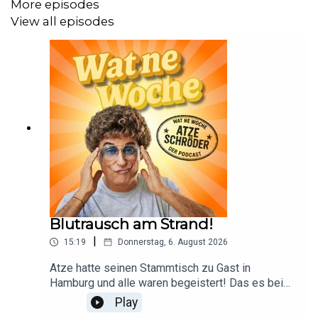
More episodes
View all episodes
Blutrausch am Strand!
|
15:19
Donnerstag, 6. August 2026
Atze hatte seinen Stammtisch zu Gast in
Hamburg und alle waren begeistert! Das es bei
diesem durstigen Gemetzel auch zu Opfern
Play
kommen kann, ist von vornherein mit eingepreist.