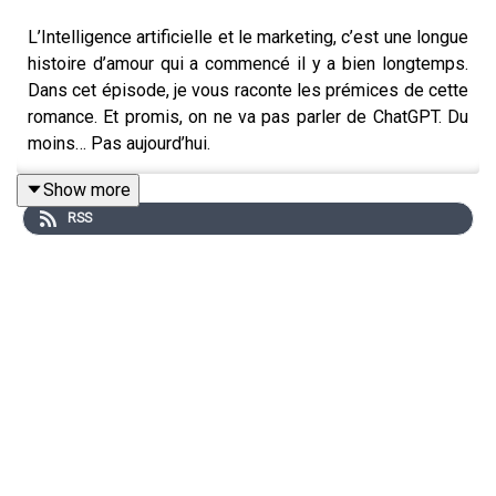
L’Intelligence artificielle et le marketing, c’est une longue
histoire d’amour qui a commencé il y a bien longtemps.
Dans cet épisode, je vous raconte les prémices de cette
romance. Et promis, on ne va pas parler de ChatGPT. Du
moins… Pas aujourd’hui.
Show more
RSS
Infrarouge
est un podcast proposé par l'organisme de
formation en marketing, vente et management ISM.
Réalisation : César Defoort | Natif.
https://www.ism.fr/
Hébergé par Ausha. Visitez
ausha.co/politique-de-
confidentialite
pour plus d'informations.