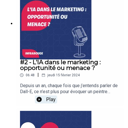
César Defoort | Natif.https://www.ism.fr/Hébergé
par Ausha. Visitez ausha.co/politique-de-
confidentialite pour plus d'informations.
#2 - L'IA dans le marketing :
opportunité ou menace ?
|
06:48
jeudi 15 février 2024
Depuis un an, chaque fois que j’entends parler de
Dall-E, ce n’est plus pour évoquer un peintre
moustachu, mais un logiciel d’IA générative.Mais
Play
comment utiliser ChatGPT, MidJourney, ou Dall-E
dans mes plans marketing ?Dans l’épisode
précédent, je vous ai raconté la longue histoire
d’amour qui unit le marketing à la data. Cette
semaine, on entre dans le cœur du