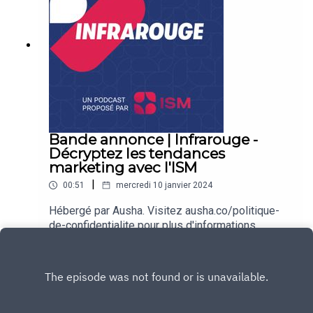
sujet.Infrarouge est un podcast proposé par
l'organisme de formation en marketing, vente et
management ISM.Réalisation : César Defoort |
Natif.https://www.ism.fr/Hébergé par Ausha.
Visitez ausha.co/politique-de-confidentialite pour
plus d'informations.
Bande annonce | Infrarouge -
Décryptez les tendances
marketing avec l'ISM
|
00:51
mercredi 10 janvier 2024
Hébergé par Ausha. Visitez ausha.co/politique-
de-confidentialite pour plus d'informations.
Play