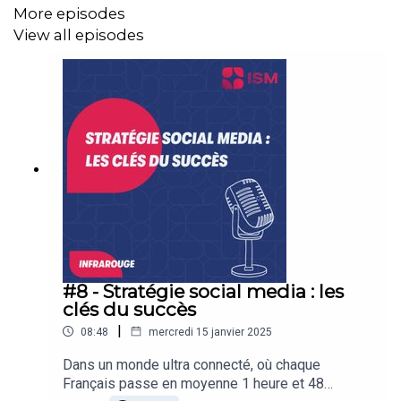
More episodes
Hébergé par Ausha. Visitez
ausha.co/politique-de-
View all episodes
confidentialite
pour plus d'informations.
#8 - Stratégie social media : les
clés du succès
|
08:48
mercredi 15 janvier 2025
Dans un monde ultra connecté, où chaque
Français passe en moyenne 1 heure et 48