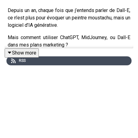
Depuis un an, chaque fois que j’entends parler de Dall-E,
ce n’est plus pour évoquer un peintre moustachu, mais un
logiciel d’IA générative.
Mais comment utiliser ChatGPT, MidJourney, ou Dall-E
dans mes plans marketing ?
Show more
Dans l’épisode précédent, je vous ai raconté la longue
RSS
histoire d’amour qui unit le marketing à la data. Cette
semaine, on entre dans le cœur du sujet.
Infrarouge
est un podcast proposé par l'organisme de
formation en marketing, vente et management ISM.
Réalisation : César Defoort | Natif.
https://www.ism.fr/