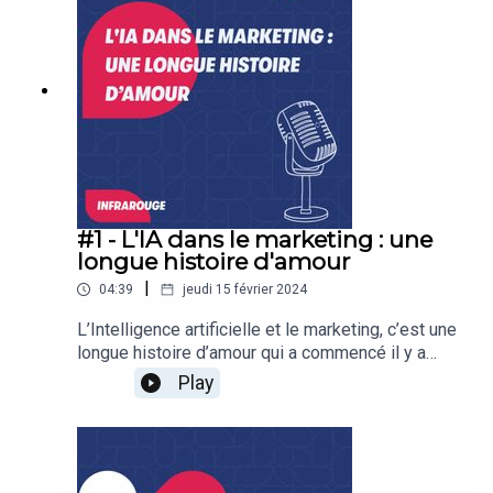
César Defoort | Natif.https://www.ism.fr/Hébergé
par Ausha. Visitez ausha.co/politique-de-
confidentialite pour plus d'informations.
#1 - L'IA dans le marketing : une
longue histoire d'amour
|
04:39
jeudi 15 février 2024
L’Intelligence artificielle et le marketing, c’est une
longue histoire d’amour qui a commencé il y a
bien longtemps. Dans cet épisode, je vous
Play
raconte les prémices de cette romance. Et
promis, on ne va pas parler de ChatGPT. Du
moins… Pas aujourd’hui.Infrarouge est un podcast
proposé par l'organisme de formation en
marketing, vente et management ISM.Réalisation :