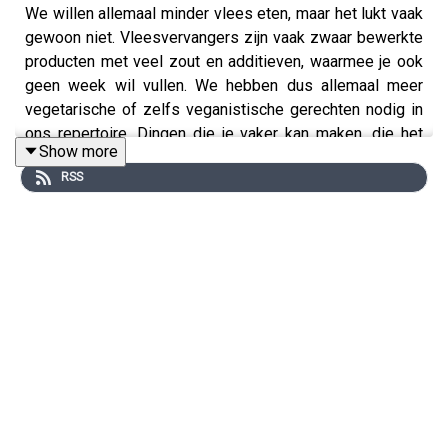
We willen allemaal minder vlees eten, maar het lukt vaak
gewoon niet. Vleesvervangers zijn vaak zwaar bewerkte
producten met veel zout en additieven, waarmee je ook
geen week wil vullen. We hebben dus allemaal meer
vegetarische of zelfs veganistische gerechten nodig in
ons repertoire. Dingen die je vaker kan maken, die het
Show more
hele gezin lekker vindt en waarvoor je niet 3 uur in de
RSS
keuken hoeft te staan. Janneke Vreugdenhil to the
rescue!
Janneke Vreugdenhil schrijft al jaren in het NRC, waarvan
een aantal jaren zelfs dagelijks. Haar laatste twee
kookboeken gaan helemaal over groenten: I Love
Groenten (2014) en We Love Groenten (2019). En
waarom is ze dan zo dol op groenten? Niet vanwege de
gezondheid, het milieu of de dieren, maar omdat ze
groenten interessanter en veelzijdiger vindt. En dat is het