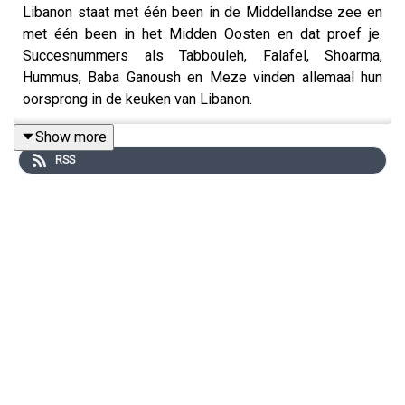
Libanon staat met één been in de Middellandse zee en
met één been in het Midden Oosten en dat proef je.
Succesnummers als Tabbouleh, Falafel, Shoarma,
Hummus, Baba Ganoush en Meze vinden allemaal hun
oorsprong in de keuken van Libanon.
Show more
RSS
Wij zijn er zelf gaan kijken en Libanon expert Merijn Tol
schuift aan met een tas vol mezze en Arak. En passant
spreken we de Nederlandse ambassadeur in Beirut,
proeven we uitstekende Libanese wijn en vertaalt
Jeroen de Franse uitleg van een mezze buffet door een
Armeense chef. Kortom: weer een lekkere internationale
aflevering.
Recepten voor Fattoush, Tabbouleh (de echte!) en liefst
twee koude mezze, een met lamstartaar en een met