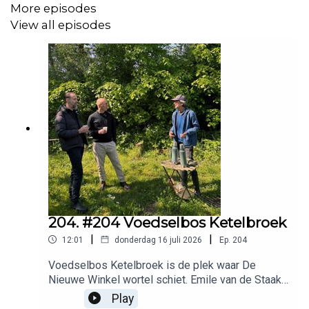
More episodes
aardappel en walnoot.
View all episodes
In het supplement gaat Jeroen op bezoek bij Esther
Erwteman en praat met haar uitgebreid over vegetarisch
koken en haar nieuwe kookboek Tahin.
Alle recepten en informatie van deze aflevering
staan in
de shownotes
.
204. #204 Voedselbos Ketelbroek
|
|
12:01
donderdag 16 juli 2026
Ep.
204
Voedselbos Ketelbroek is de plek waar De
Nieuwe Winkel wortel schiet. Emile van de Staak
fietst er wekelijks naartoe voor planten, bloemen,
Play
noten en ideeën die zich aan hem