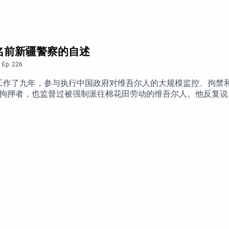
支持开通数字货币钱包及转账，使用体验类似微信。欢迎点击链接下
90326谷歌商店：https://play.google.com/store/apps/details?id=
一名前新疆警察的自述
,
Ep.
226
系统工作了九年，参与执行中国政府对维吾尔人的大规模监控、拘
overview/75626/
拘押者，也监督过被强制派往棉花田劳动的维吾尔人。他反复说
体制的受害者。如今，作为这套系统曾经的执行者，张亚博成为
大屠杀 |
什么责任，他或许才刚刚开始思考。受到体制的伤害，能否免除
的九年警察生涯、离开新疆和中国的经过，以及他如何理解自己
是否也可能同时伤害别人？他又该如何面对在这场国家发动的迫
点击加入我们的YouTube会员：https://bit.ly/bmb-yt-sub 点击捐
nation/时间轴00:00 Intro02:16 从河南农村到新疆：他是如何走上
ao/
规模拘禁前夕成为正式警察27:50 精神病院如何变成拘禁营33:21 
:19 村警的监控日常：周一升国旗、中文课与思想教育01:09:2
何越来越左？
县01:42:55 体制内的最底层，村民眼中的“领导”01:47:47 体制
2:01:29 2023年离开新疆：正式辞职与出走02:08:03 受
:06 “你愿意接受审判吗”：法律责任与个人救赎02:30:04 结
===================感谢本期节目赞助商Mosavi的大力支