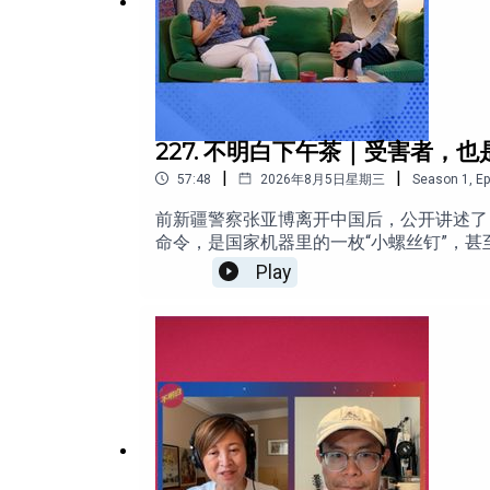
00:00 intro
03:31 为什么开始创作《画说我的一生》
07:01 文革开始时刘海鸥的经历和对自己的思想改
14:20 把“万寿无疆”写成“无寿无疆”，险些送命
227. 不明白下午茶｜受害者
|
|
57:48
2026年8月5日星期三
Season
1
,
Ep
24:53 刘海鸥目睹到的文革中的暴力
前新疆警察张亚博离开中国后，公开讲述了
33:07 文革后的觉醒之路；没有送别父亲到干校
命令，是国家机器里的一枚“小螺丝钉”，
自己受到的伤害，却很难看见自己帮助体制
Play
39:25 刘海鸥的家世和父亲晚年的判断“共产党比
中同时成为受压迫者和执行者；为什么中国
四种区分，谈到文革后的受害者叙事、汶川
45:52 如何看待中国还有很多人还是在怀念文革
伤害别人的社会，能否真正走出苦难？点击收看视频版：htt
持不明白播客：https://www.bumingba
09:05 张亚博身上加害者与受害者的双重身分
亚博的反思期待过高24:50 汉族精英为何看
相关链接：
文语境里的模糊存在35:00 中国社会是否较
看文革：制度如何制造替罪羊、以及个人担责的
亚马逊丨画说我的一生 (上下册)
56:32 片尾节目推广===============