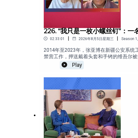
注册时无需手机号、邮箱及任何身份信息，还
https://a.co/d/03P3S0zw
https://apps.apple.com/jp/app/id67375
https://a.co/d/0cRTmk52
https://mosavi.io/download
季风书园丨画说我的一生 (上下册)
226. “我只是一枚小螺丝钉”：
|
|
https://jfbooks.org/products/9781685600488
02:33:01
2026年8月5日星期三
Season
1
2014年至2023年，张亚博在新疆公安
刘海鸥的博客：
https://blog.wenxuecity.com/my
禁营工作，押送戴着头套和手铐的维吾尔被
螺丝钉”。他也坚持认为，自己同样是这个
文革60周年丨严歌苓、查建英：文革就是中国人的
Play
道的事情，需要勇气。但对于自己究竟负有
https://youtu.be/4jVBZEpq_0o
个半小时的访谈中，袁莉与张亚博探讨了他
套迫害机制？一个人在体制中受到伤害时，
高阿姨：我目睹了奈飞版《三体》中的文革暴力
版：https://youtu.be/_aAAAT3kYP4 
https://www.bumingbai.net/do
https://bumingbai.net/2024/04/13/ep-093-aunt-g
为看守17:40 2016年考入和田县公安局：大
拘禁营“结业”：烧毁档案与更隐秘的控制56
严歌苓、查建英谈《芳华》、文革以及年轻人为
KPI01:31:40 2022年：疫情管控下的和田
年难以回老家：一二级战备、值班生活与家庭破裂0
https://youtu.be/l0_3PTHT09I
亚博想对汉族人和维吾尔人分别说什么02:24
==========================
官网：
bumingbai.net