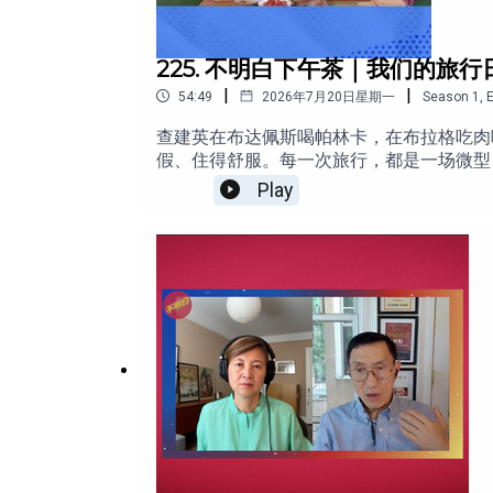
号、邮箱及任何身份信息，还支持开通数字货
https://apps.apple.com/jp/app/id67375
捐赠链接：
https://bit.ly/bmb-donate
https://mosavi.io/download
225. 不明白下午茶｜我们的旅
推特：@
bumingbaipod
|
|
54:49
2026年7月20日星期一
Season
1
,
E
蓝天：
@bumingbai.net
查建英在布达佩斯喝帕林卡，在布拉格吃肉
假、住得舒服。每一次旅行，都是一场微型
Mastodon：
@bumingbaipod
岁，旅行聊着聊着，不免聊到政治、历史与我
Play
到处问人。旅行真的能体现人生态度吗？本
Telegram：
@bmbpod
看清自己。你是哪种旅者？又有过哪些难忘的旅行经历？点击
yt-sub点击捐赠支持不明白播客：https://www.bumingbai.net/don
当地华人移民的现实主义观察08:00 从饮食
经验理解一座城市22:48 年轻时两种不同的
京：如何通过地方食物理解陌生文化49:34 
一款端对端加密通讯软件，注册时无需手机
苹果Appstore：https://apps.apple.com/jp/
https://mosavi.io/download