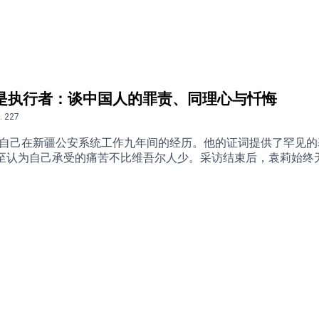
造
，也是执行者：谈中国人的罪责、同理心与忏悔
.
227
自己在新疆公安系统工作九年间的经历。他的证词提供了罕见的
成为终生遗憾
甚至认为自己承受的痛苦不比维吾尔人少。采访结束后，袁莉始终
给别人造成的伤害？本期《不明白下午茶》，袁莉与作家查建英
国民党最坏的时候还要坏”
社会如此熟悉受害者的语言，却缺少讨论个人责任、共谋、忏悔
地震后的公共悲悯，以及国家对历史记忆和追责空间的压制。一
和毛泽东时代
ps://youtu.be/1qun2vwnBSk 点击加入我们的YouTube会
i.net/donation/时间轴00:00 为什么张亚博的采访需要一篇“后
13:09 付费推广内容14:03 一名河南农村青年进入新疆公安系统
不到维吾尔人的现实：汉族本位与大一统叙事29:30 从“我只是个看
少谈论个人内心、罪责与救赎39:42 雅斯贝尔斯的四种罪责：中国
缺失48:49 从汶川地震到德国的战后反思54:57 没有讨
==============================感谢本期节目赞助商