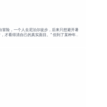
果Appstore：
io.mosavi.androidApk下载：
自冒险，一个人去尼泊尔徒步，后来只想避开暑
，才看得清自己的真实面目。” 但到了某种年
北，有人则 “在北京家门口都能搞丢”，迷路了就
及为什么到了一个完全不同的地方，反而更容易
们的YouTube会员：https://bit.ly/bmb-
7:45 节目推广内容18:39 旅行者如何用自己的
术、气候与现代旅行方式的变化45:32 从匈牙利到东
期节目赞助商Mosavi的大力支持！Mosavi是
用体验类似微信。欢迎点击链接下载应用体验：
s/details?id=io.mosavi.androidApk下载：