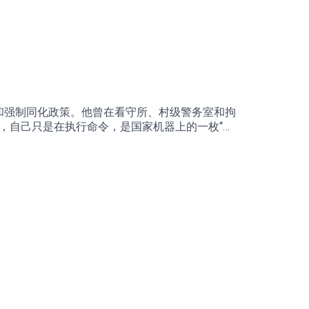
载应用体验：苹果Appstore：
io.mosavi.androidApk下载：
禁和强制同化政策。他曾在看守所、村级警务室和拘
，自己只是在执行命令，是国家机器上的一枚“小
一个公开发声的内部证人。离开中国并讲出自己知
一个人协助体制加害他人的责任？在这期长达两
曾经做过的事情。一个普通人如何进入并参与一
害运动中自己应该承担的责任？点击收看视频
赠支持不明白播客：
警察这条路的06:44 2014年进入于田县看守所：从乡村教师成
2018年离开精神病院：重返派出所41:19 2019年
4 从监狱回到村庄的维吾尔人与警察系统中的
内的螺丝钉：“我的痛苦甚至超过维吾尔人”01:55:43 九
洗成为天主教徒，落地德国求助世维会02:18:52 张
语：报道结束后袁莉的思考
持！Mosavi是一款端对端加密通讯软件，注册时无需手机