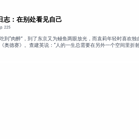
币钱包及转账，使用体验类似微信。欢迎点击链接下载应用体验：苹
90326谷歌商店：https://play.google.com/store/apps/details?id=
行日志：在别处看见自己
p.
225
吃到“肉醉”，到了东京又为鳗鱼两眼放光，而袁莉年轻时喜欢独
《奥德赛》。查建英说：“人的一生总需要在另外一个空间里折射
们自己。有人是 “人肉GPS”，到了陌生地方必须先认清东南西
期下午茶，我们来聊聊旅行，也聊年龄、秩序、食物、冒险，以
收看视频版：https://youtu.be/GiK5sg6LCdg 点击加入我
ation/文字版：https://bit.ly/bmb-225-txt 时间轴00:00 Intro03:48 欧尔班统治下的匈牙利：
与步行观察城市生活13:03 布拉格：历史保存、自由传统与文化边界1
西藏之行28:26 新疆：从旅行回看政治转折与个人命运39:16 技
旅行中看到的社会秩序与历史记忆53:33 节目结束与订阅提示感谢本
号、邮箱及任何身份信息，还支持开通数字货币钱包及转账，使
app/id6737590326谷歌商店：https://play.google.com/store/app