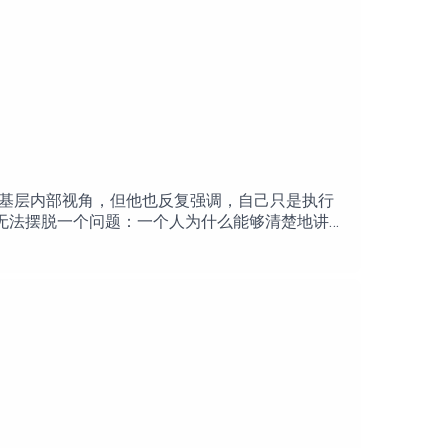
基层内部视角，但他也反复强调，自己只是执行
无法摆脱一个问题：一个人为什么能够清楚地讲出
从张亚博谈起，讨论一个普通人如何在国家机器
和修复的公共语言。她们从雅斯贝尔斯对罪责的
个只会讲述自己怎样受害，却不会讲述自己怎样
员：https://bit.ly/bmb-yt-sub 点击捐赠支
记”04:27 当他说“我只是执行命令”时，袁莉的内心困惑
19:50 “我最大的错误是去了新疆”：袁莉为何对张
守”到“平庸之恶”32:50 罪责、同理心和救赎在中
的讨论为何常停留在“我有没有亲手害人”44:17 回
论责任的语言，我们是否也会失去思考责任的能力？
Mosavi的大力支持！Mosavi是一款端对端加密通讯软件，