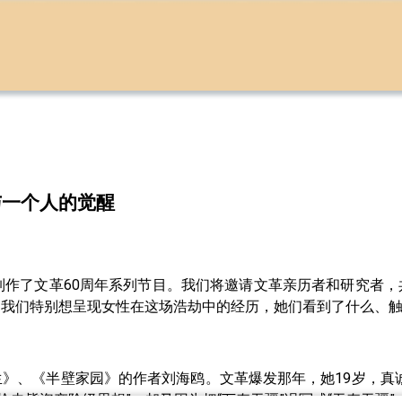
与一个人的觉醒
制作了文革60周年系列节目。我们将邀请文革亲历者和研究者
。我们特别想呈现女性在这场浩劫中的经历，她们看到了什么、
》、《半壁家园》的作者刘海鸥。文革爆发那年，她19岁，真
枪击毙资产阶级思想”；却又因为把“万寿无疆”误写成“无寿无疆”