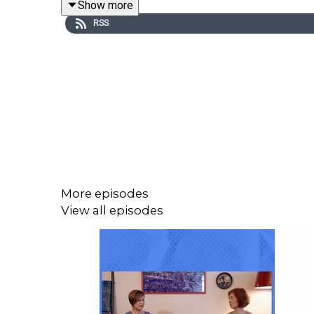
Show more
RSS
文革结束那一刻，她才意识到，自己用十几年一
慢重建自我；再后来去台湾，见到了1949年随
PS：本期节目为不明白播客在华盛顿季风书园的
点击支持我们：
https://www.bumingbai.net/donati
More episodes
View all episodes
文字版：
https://bit.ly/bmb-214-text
时间轴：