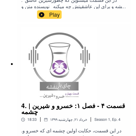
میشه و برای این عاشقیتش چه میکنه نویسنده متن و
راوی : بنفشه طاهریان مشاورادبی و فنی پادکست:
Play
فرشید سادات شریفی آهنگسازو نوازنده
کمانچه: کوروش بابایی ادیت ومیکس صدا: مهلا دیانی
طراحی لوگو: هدیه لایق
4. قسمت ۴ - فصل ۱: خسرو و شیرین |
چشمه
|
|
4
Ep.
,
1
Season
۱۳۹۹ خرداد ۲۱, چهارشنبه
18:33
.در این قسمت، حکایت اولین چشمه ای که خسرو و