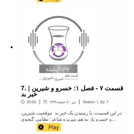
فنی پادکست: فرشید سادات شریفی آهنگسازو نوازنده
کمانچه: کوروش بابایی ادیت ومیکس صدا: مهلا دیانی
طراحی لوگو: هدیه لایق
7. قسمت ۷ - فصل ۱: خسرو و شیرین |
خبر بد
|
|
7
Ep.
,
1
Season
۱۳۹۹ تیر ۲۰, جمعه
20:02
.در این قسمت، با رسیدن یک خبر بد موقعیت شیرین
و خسرو باز به هم میریزه شاعر: نظامی گنجوی
نویسنده متن و راوی : بنفشه طاهریان مشاورادبی و
Play
فنی پادکست: فرشید سادات شریفی آهنگسازو نوازنده