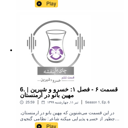
مشاورادبی و فنی پادکست: فرشید سادات شریفی
Play
آهنگسازو نوازنده کمانچه: کوروش بابایی ادیت ومیکس
صدا: مهلا دیانی طراحی لوگو: هدیه لایق
6. قسمت ۶ - فصل ۱: خسرو و شیرین |
مهین بانو در ارمنستان
|
|
6
Ep.
,
1
Season
۱۳۹۹ تیر ۱۱, چهارشنبه
25:59
.در این قسمت می‌شنوین که مِهین بانو در ارمنستان
چطور از خسرو پذیرایی میکنه شاعر: نظامی گنجوی
نویسنده متن و راوی : بنفشه طاهریان مشاورادبی و
Play