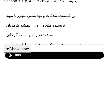
۱۴۰۴ اردیبهشت ۲۵, پنجشنبه
•
4
Ep.
,
3
Season
این قسمت: ملاقات وعهد بستن شهرو با موبد
نویسنده متن و راوی : بنفشه طاهریان
شاعر: فخرالدین اسعد گرگانی
مشاورادبی و فنی پادکست: فرشید سادات شریفی
Show more
آهنگساز و نوازنده موسیقی فصل سوم: کوروش بابایی
RSS
ادیت ومیکس صدا: مهلا دیانی
طراحی لوگو: هدیه لایق
خط: نازنین وزیری
وب سايت : www.chaibabanafsheh.com
برای پشتیبانی از ایران :