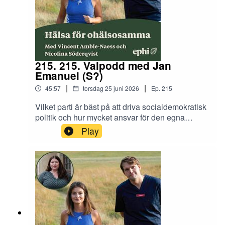
215. 215. Valpodd med Jan
Emanuel (S?)
|
|
45:57
torsdag 25 juni 2026
Ep.
215
Vilket parti är bäst på att driva socialdemokratisk
politik och hur mycket ansvar för den egna
hälsan ska läggas på individen? Det svarar Jan
Play
Emanuel på i veckans avsnitt.