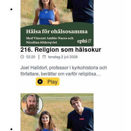
216. Religion som hälsokur
|
52:20
torsdag 2 juli 2026
Joel Halldorf, professor i kyrkohistoria och
författare, berättar om varför religiösa
gemenskaper ofta är förknippade med bättre
Play
hälsa.