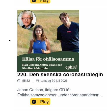
220. Den svenska coronastrategin
|
55:52
torsdag 30 juli 2026
Johan Carlson, tidigare GD för
Folkhälsomyndigheten under coronapandemin
och aktuell med boken Vi mot världen, berättar
Play
om den svenska strategin och omvärldens
reaktioner.