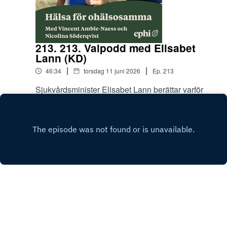
213. 213. Valpodd med Elisabet
Lann (KD)
|
|
46:34
torsdag 11 juni 2026
Ep.
213
Sjukvårdsminister Elisabet Lann berättar varför
hälsofascism inte fungerar och om vad hon
egentligen tycker om partilinjens hållning till
Play
subventionerad äggfrysning.
Copyright
EPHI