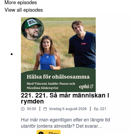
More episodes
View all episodes
221. 221. Så mår människan i
rymden
|
|
50:00
torsdag 6 augusti 2026
Ep.
221
Hur mår man egentligen efter en längre tid
utanför jordens atmosfär? Det svarar
rymdpoddaren Marcus Pettersson på.
Play