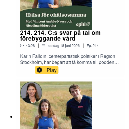
214. 214. C:s svar på tal om
förebyggande vård
|
|
43:28
torsdag 18 juni 2026
Ep.
214
Karin Fälldin, centerpartistisk politiker i Region
Stockholm, har begärt att få komma till podden
för att ge svar på tal om avsnitt 199 om preventiv
Play
vård. Hon konstaterar bland annat att det inte är
politiskt möjligt att helt utesluta privata aktörer
från sjukvården.