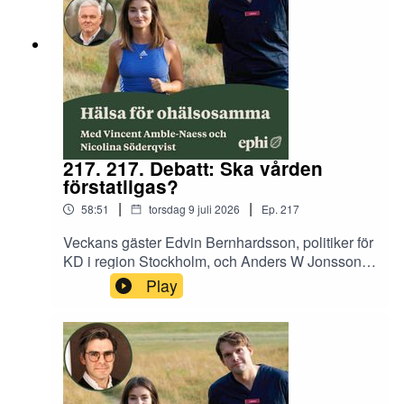
217. 217. Debatt: Ska vården
förstatligas?
|
|
58:51
torsdag 9 juli 2026
Ep.
217
Veckans gäster Edvin Bernhardsson, politiker för
KD i region Stockholm, och Anders W Jonsson,
riksdagsledamot för C, möts i en debatt om
Play
styrningen av sjukvården.