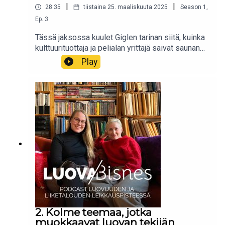
|
|
28:35
tiistaina 25. maaliskuuta 2025
Season
1
,
pohditaan, miksi Suomesta puuttuu taiteen
jälleenmyyjiä laadukkaasta tuotteesta huolimatta.
Ep.
3
Tässä jaksossa kuulet Giglen tarinan siitä, kuinka
kulttuurituottaja ja pelialan yrittäjä saivat saunan
lauteilla idean ja päättivät alkaa muuttaa maailmaa
Play
– tai ainakin luovien alojen tulevaisuutta.
Kerromme myös, mitä kaikkea Gigle tänä päivänä
tekee, ja miten se liittyy luovan yrittäjän arkeen.
2. Kolme teemaa, jotka
muokkaavat luovan tekijän