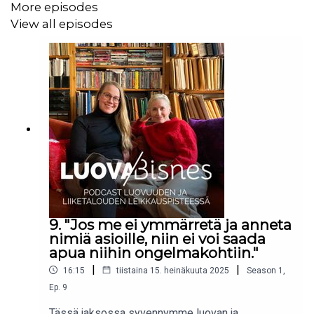
More episodes
kuukaudessa?
View all episodes
Tutustu Giglen Kasvuloikkaan
www.gigle.fi
Jos haluat kuulla lisää alan kasvumahdollisuuksista, lue
Giglen blogi ja tilaa uutiskirjeemme osoitteessa
www.gigle.fi.
Haluamme kuulla myös sinun ajatuksiasi! Lähetä
9. "Jos me ei ymmärretä ja anneta
palautteet ja toiveet viestillä somekanavissamme tai
nimiä asioille, niin ei voi saada
apua niihin ongelmakohtiin."
meilillä osoitteeseen inkeri@gigle.fi.
|
|
16:15
tiistaina 15. heinäkuuta 2025
Season
1
,
Ep.
9
Podcast on osa Giglen OMA-hanketta, jota tukevat
Tässä jaksossa syvennymme luovan ja