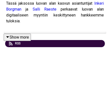
Tässä jaksossa luovan alan kasvun asiantuntijat
Inkeri
Borgman
ja
Salli Raeste
perkaavat luovan alan
digitaaliseen myyntiin keskittyneen hankkeemme
tuloksia.
Show more
Hankkeen selvitystyöhön osallistui yli tuhat luovan alan
RSS
yrittäjää, organisaatiota, välittäjää ja julkisen puolen
toimijaa, ja sen pohjalta kiteytyi yksi kirkas oivallus:
Mikään digitaalinen työkalu tai verkkokauppa ei yksinään
pelasta yritystä tai organisaatiota, vaan ratkaisu piilee
passiivisen odottelun lopettamisessa.
Millä reseptillä kasvu saadaan liikkeelle niin nopeasti,
että yrittäjän tulot on mahdollista tuplata muutamassa