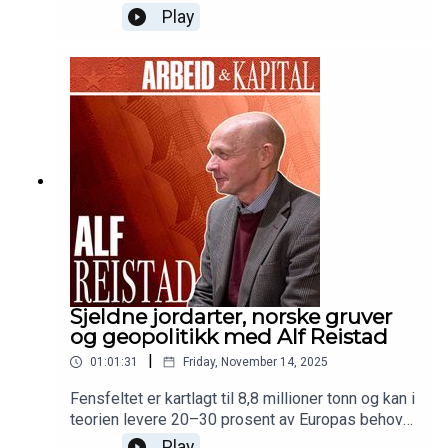
matsikkerhet globalt? I denne episoden møter vi
Play
Yara-sjef og NHO-president Svein Tore Holsether.
Samtalen vandrer fra løpesko og livsfilosofi til
Europas kamp for konkurransekraft. Samtidig
viser han hvorfor gjødselindustrien faktisk holder
halve verden med mat, og hvorfor norsk
trepartssamarbeid kan være vår største
strategiske ressurs i møte med geopolitisk uro.
Sjeldne jordarter, norske gruver
og geopolitikk med Alf Reistad
|
01:01:31
Friday, November 14, 2025
Fensfeltet er kartlagt til 8,8 millioner tonn og kan i
teorien levere 20–30 prosent av Europas behov
for sjeldne jordarter. Alf Reistad, administrerende
Play