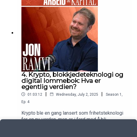
Hvordan balanserer konsernet hensynet til eiere,
ansatte, leverandører og storsamfunn? Og hva
betyr veksten for framtidens arbeidskraft og
teknologiutvikling?
4. Krypto, blokkjedeteknologi og
digital lommebok: Hva er
egentlig verdien?
|
|
01:03:12
Wednesday, July 2, 2025
Season
1
,
Ep.
4
Krypto ble en gang lansert som frihetsteknologi
for en ny verden, men er i ferd med å bli
storfinansens nye favoritt. Jon Ramvi har fulgt
Play
utviklingen i over ti år, og snakker med Kjetil