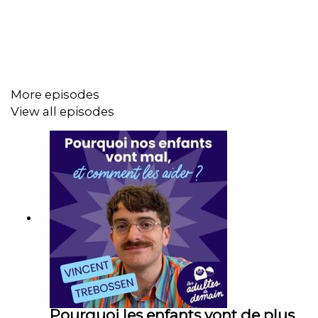
raconter leur histoire, leurs différences, leurs colères,
leurs espoirs et leur vision du futur.
Au fil de l’épisode, je vous invite à découvrir comment la
More episodes
scène devient un espace de confiance et de liberté pour
View all episodes
des jeunes comme Lise, qui choisit de raconter son
parcours médical pour « rassurer les parents », ou César,
qui unit rap, écologie et engagement pour réveiller les
imaginaires. Ensemble, nous abordons : l’impact de l’art
dans la construction de la confiance et la lutte contre les
étiquettes ; le rôle du collectif et de la solidarité sur
scène ; les pièges à éviter quand on accompagne la
parole des enfants ; mais aussi la valeur du silence, de
l’authenticité, de l’énergie juvénile et bien plus encore.
Au programme :
Pourquoi les enfants vont de plus