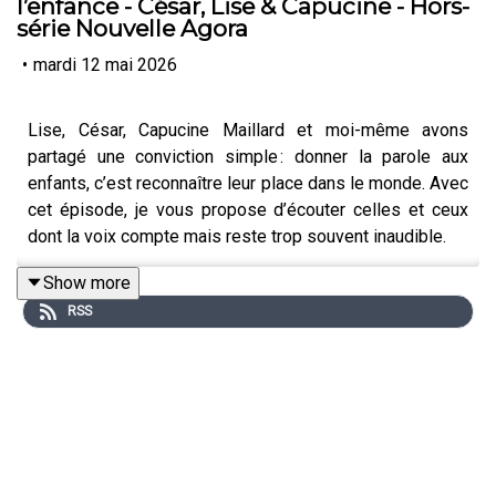
l’enfance - César, Lise & Capucine - Hors-
série Nouvelle Agora
•
mardi 12 mai 2026
Lise, César, Capucine Maillard et moi-même avons
partagé une conviction simple : donner la parole aux
enfants, c’est reconnaître leur place dans le monde. Avec
cet épisode, je vous propose d’écouter celles et ceux
dont la voix compte mais reste trop souvent inaudible.
Show more
RSS
Dans cet épisode exceptionnel, je vous embarque dans
les coulisses de la Nouvelle Agora, la première
conférence des enfants, qui aura lieu le 6 juin au Théâtre
de la Bastille à Paris. Au micro, Capucine Maillard,
metteuse en scène passionnée par le droit des enfants
et fondatrice de la Compagnie Aziadée, accompagne
avec délicatesse Lise et César pour qu’ils puissent