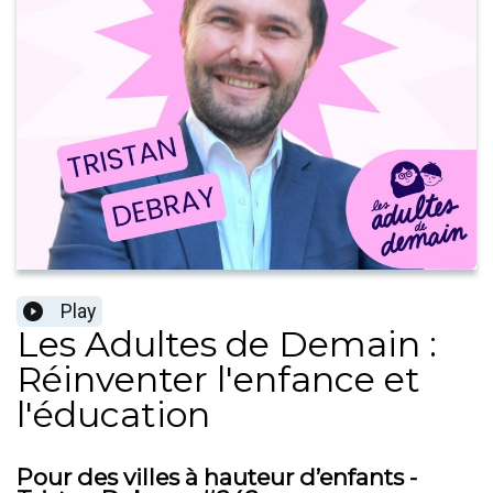
Play
Les Adultes de Demain :
Réinventer l'enfance et
l'éducation
Pour des villes à hauteur d’enfants -