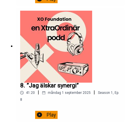
8. ”Jag älskar synergi”
|
|
41:20
måndag 1 september 2025
Season
1
,
Ep.
8
Play