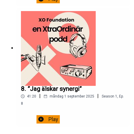
8. ”Jag älskar synergi”
|
|
41:20
måndag 1 september 2025
Season
1
,
Ep.
8
Play