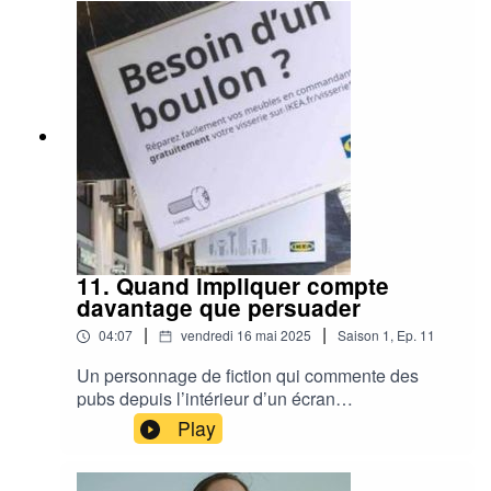
Concept-car massif et anguleux, aux antipodes
du style Jaguar
11. Quand impliquer compte
davantage que persuader
|
|
04:07
vendredi 16 mai 2025
Saison
1
,
Ep.
11
Un personnage de fiction qui commente des
pubs depuis l’intérieur d’un écran
publicitaire.Des affiches bancales à la gare qui
Play
vous demandent si vous avez « besoin d’un clou
».Des influenceurs santé qui perdent
littéralement la face sous l’effet d’un deepfake.