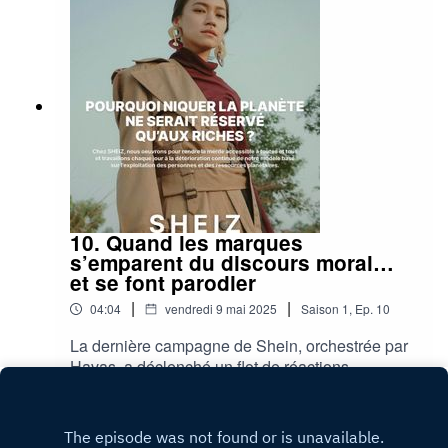
10. Quand les marques
s’emparent du discours moral…
et se font parodier
|
|
04:04
vendredi 9 mai 2025
Saison
1
,
Ep.
10
La dernière campagne de Shein, orchestrée par
Havas, a déclenché un flot de réactions,
parodies en tête.
Play