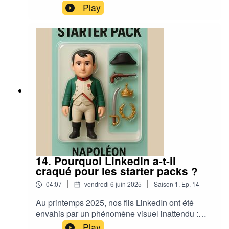
influenceurs.L’objectif : comprendre les effets
Play
psychologiques de la plateforme sur les
mineurs.Le résultat : un choc entre deux types
d’autorités.
14. Pourquoi LinkedIn a-t-il
craqué pour les starter packs ?
|
|
04:07
vendredi 6 juin 2025
Saison
1
,
Ep.
14
Au printemps 2025, nos fils LinkedIn ont été
envahis par un phénomène visuel inattendu :
les starter packs.Des figurines miniatures, sous
Play