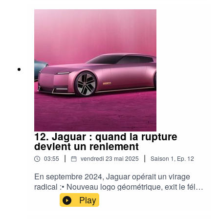
12. Jaguar : quand la rupture
devient un reniement
|
|
03:55
vendredi 23 mai 2025
Saison
1
,
Ep.
12
En septembre 2024, Jaguar opérait un virage
radical :• Nouveau logo géométrique, exit le félin
bondissant• Palette rose fluo• Spot publicitaire
Play
sans voiture, façon défilé de mode• Signature «
Copy nothing », volontairement provocatrice•