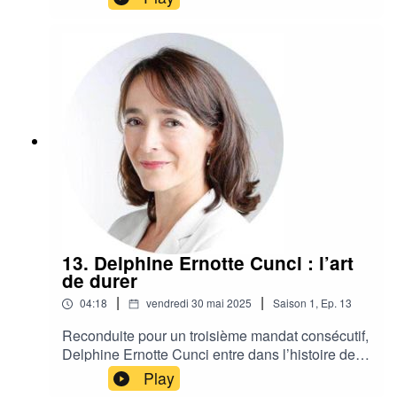
blister, accompagnées de quelques accessoires
symboliques : stylo, tupperware, écouteurs…Un
mème ? Oui. Mais aussi un miroir de nos
pratiques communicationnelles.
13. Delphine Ernotte Cunci : l’art
de durer
|
|
04:18
vendredi 30 mai 2025
Saison
1
,
Ep.
13
Reconduite pour un troisième mandat consécutif,
Delphine Ernotte Cunci entre dans l’histoire de
France Télévisions.
Play