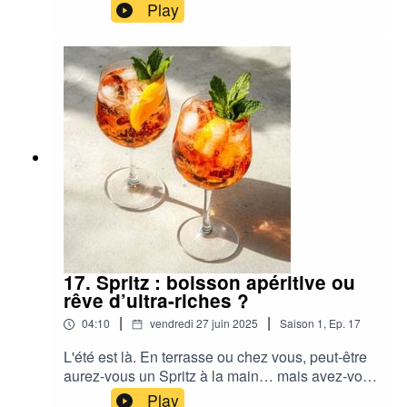
un type de post devient viral sur LinkedIn. En
Play
apparence banal, il révèle pourtant un trouble
profond.
17. Spritz : boisson apéritive ou
rêve d’ultra-riches ?
|
|
04:10
vendredi 27 juin 2025
Saison
1
,
Ep.
17
L'été est là. En terrasse ou chez vous, peut-être
aurez-vous un Spritz à la main… mais avez-vous
déjà réfléchi à ce que vous buviez vraiment ?
Play