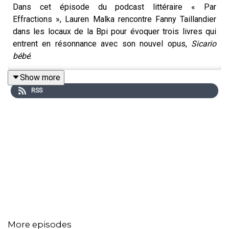
Dans cet épisode du podcast littéraire « Par
Effractions », Lauren Malka rencontre Fanny Taillandier
dans les locaux de la Bpi pour évoquer trois livres qui
entrent en résonnance avec son nouvel opus,
Sicario
bébé
.
Show more
RSS
Agrégée de lettres et enseignante, Fanny Taillandier
construit depuis plusieurs années une œuvre hétéroclite,
mais qui confronte à chaque fois nos grands idéaux
moraux à la dureté de la réalité matérielle. Dans son
dernier roman,
Sicario bébé
, paru aux Éditions Rivages en
janvier 2026, elle détourne les codes du polar pour nous
embarquer dans un
road movie
sous haute tension, où
l'amour et l'amitié tentent de résister à la violence
sociale. Blaise et Djen, dix-sept ans et amoureux fous,
attendent un bébé. Mais ni l’un ni l’autre n’a les
ressources pour l’accueillir. Leur camarade Bobby a une
More episodes