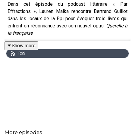
Dans cet épisode du podcast littéraire « Par
Effractions », Lauren Malka rencontre Bertrand Guillot
dans les locaux de la Bpi pour évoquer trois livres qui
entrent en résonnance avec son nouvel opus,
Querelle à
la française
.
Show more
RSS
Bertrand Guillot est romancier et traducteur. Après le
succès de son roman
L’Abolition des privilèges
, il
poursuit son voyage dans les archives.
Querelle à la
Française
, paru aux éditions Les Avrils en janvier 2026,
se tient dans le Paris intellectuel du 15e siècle en pleine
ébullition, et redonne vie à la toute première polémique
publique de la littérature française qui a opposé
Christine de Pizan et Jean de Montreuil autour
du
Roman de la Rose
. C’était en 1401, mais le miroir
tendu à notre époque est troublant. Dans cet ouvrage,
l’auteur invite à penser les travers de notre temps par le
More episodes