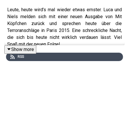
Leute, heute wird’s mal wieder etwas ernster. Luca und
Niels melden sich mit einer neuen Ausgabe von Mit
Köpfchen zurück und sprechen heute über die
Terroranschläge in Paris 2015. Eine schreckliche Nacht,
die sich bis heute nicht wirklich verdauen lässt. Viel
Spaß mit der neuen Folge!
Show more
RSS
Hier findet ihr den Link zur ARD-
Doku:
https://www.ardmediathek.de/film/terror-fussball-
paris-2015-die-nationalmannschaft-im-visier/