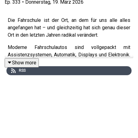
Ep.
333
•
Donnerstag, 19. März 2026
Die Fahrschule ist der Ort, an dem für uns alle alles
angefangen hat – und gleichzeitig hat sich genau dieser
Ort in den letzten Jahren radikal verändert.
Moderne Fahrschulautos sind vollgepackt mit
Assistenzsystemen, Automatik, Displays und Elektronik.
Da stelle ich mir unweigerlich die Frage:
Show more
RSS
Wie lernt man heute Autofahren? Die Antwort darauf hat
mein heutiger Gast: Christoph Flittner hat aus dem Nichts
eine Fahrschule aufgebaut, beschäftigt heute 15
Mitarbeiter und erreicht mit seinem Tik-Tok-Kanal „Herr
Fahrschule“ hunderttausende Menschen. Und vor allem:
Er sitzt jeden Tag dort, wo Autofahren wirklich beginnt –
auf dem Beifahrersitz.
Wir sprechen darüber: