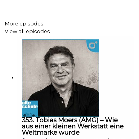
wie sich Fahrschüler in den letzten 20 Jahren
verändert haben
welche Rolle Assistenzsysteme heute in der
More episodes
Ausbildung spielen
View all episodes
warum Autofahren heute komplexer ist als früher
und warum Fahrschule eigentlich viel mehr ist als
nur das Bestehen einer Prüfung
Und natürlich geht es auch um die Geschichten, die nur
ein Fahrlehrer erzählen kann: vom verschwundenen
Motorradschüler, Helikoptereltern mit der Brotdose vor
Überlandfahrten bis zu völlig eskalierenden
Verkehrsteilnehmern – und allem dazwischen. Eine
Folge über Technik, Verantwortung und den Moment, in
dem aus Theorie plötzlich Realität wird.
353. Tobias Moers (AMG) – Wie
aus einer kleinen Werkstatt eine
Weltmarke wurde
Mehr über Christoph Flittner findet ihr hier: