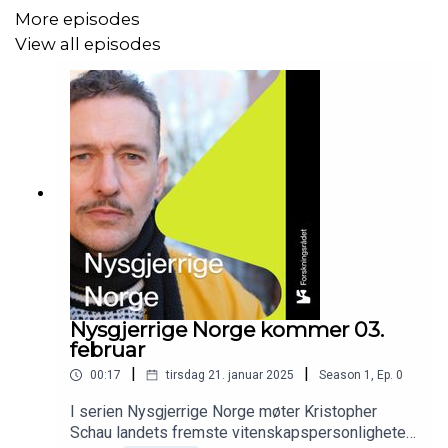
More episodes
View all episodes
Serien er produsert av Moose Media.
Programleder: Kristopher Schau.
Musikk: The Dogs.
Abonner på Nysgjerrige Norge og møt flere av landets
fremste vitenskapspersonligheter.
Nysgjerrige Norge kommer 03.
februar
|
|
00:17
tirsdag 21. januar 2025
Season
1
,
Ep.
0
I serien Nysgjerrige Norge møter Kristopher
Schau landets fremste vitenskapspersonligheter.