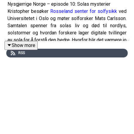
Nysgjerrige Norge – episode 10: Solas mysterier
Kristopher besøker
Rosseland senter for solfysikk
ved
Universitetet i Oslo og møter solforsker Mats Carlsson.
Samtalen spenner fra solas liv og død til nordlys,
solstormer og hvordan forskere lager digitale tvillinger
av sola for å forstå den bedre. Hvorfor blir det varmere jo
Show more
lenger ut fra kjernen du kommer? Hva skjer når sola dør?
RSS
Og kan en solstorm virkelig slå ut strømnettet her på
jorda?
Nysgjerrige Norge er en serie fra
Norges Forskningsråd
.
Senter for Fremragende Forskning (SFF) er en
støtteordning til landets fremste vitenskapelige miljøer.
Du kan lese mer om støtteordningen
her
.