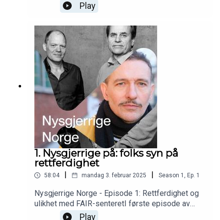
En serie fra Forskningsrådet. Kommer 03. februar.
Play
1. Nysgjerrige på: folks syn på
rettferdighet
|
|
58:04
mandag 3. februar 2025
Season
1
,
Ep.
1
Nysgjerrige Norge - Episode 1: Rettferdighet og
ulikhet med FAIR-senteretI første episode av
Nysgjerrige Norge tar Kristopher oss med til
Play