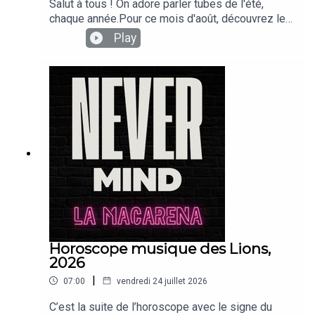
Salut à tous ! On adore parler tubes de l'été,
chaque année.Pour ce mois d'août, découvrez le
sens caché de La Macarena, si chère à notre
Play
cœur !Vous n'en reviendrez pas !Suivez-nous sur
instagram, abonnez-vous et mettez des likes !Ce
service respecte le droit d’auteur. Tous les droits
des auteurs des œuvres protégées reproduites
et communiquées sur ce site, sont réservés. Sauf
autorisation expresse, toute utilisation des
œuvres autres que l’écoute et/ou la visualisation
dans le cadre du cercle de famille sont interdites.
Horoscope musique des Lions,
2026
|
07:00
vendredi 24 juillet 2026
C’est la suite de l’horoscope avec le signe du