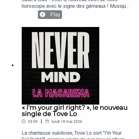
horoscope avec le signe des gémeaux ! Musique,
sport : on parle de tout !Mettez-nous des likes et
Play
des commentairesSuivez-nous sur instagram
« I’m your girl right? », le nouveau
single de Tove Lo
|
03:09
lundi 18 mai 2026
La chanteuse suédoise, Tove Lo sort "I'm Your