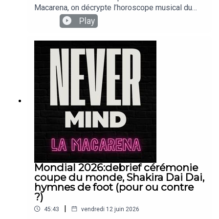
Macarena, on décrypte l’horoscope musical du
signe du Cancer et les morceaux qui pourraient lui
Play
correspondre. Babyloir glisse au passage une
référence à Supertramp, The Prodigy ainsi qu’à
Benassi Bros. Un épisode entre astro et
digressions musicales à écouter sous les
étoiles.Mettez-nous des likes et des
commentaires !Suivez-nous sur instagram.
Mondial 2026:debrief cérémonie
coupe du monde, Shakira Dai Dai,
hymnes de foot (pour ou contre
?)
|
45:43
vendredi 12 juin 2026