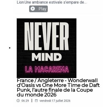
Lion.Une ambiance estivale s’empare de
Nevermind La Macarena puisque Babyloir et
Play
Laurie parlent de la FAV de Colmar, en Alsace ! Ce
n'est pas qu’une simple foire : c’est un festival de
musique ! Vous connaissez ? Si ça vous a donné
envie d’y aller, commentez et mettez-nous des
likes et une constellation d’étoiles ! Suivez-nous
sur instagram
France / Angleterre - Wonderwall
d’Oasis vs One More Time de Daft
Punk, l’autre finale de la Coupe
du monde 2026
|
06:29
vendredi 17 juillet 2026