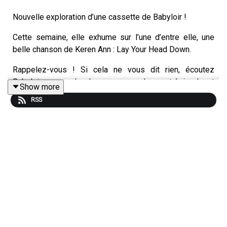
Nouvelle exploration d’une cassette de Babyloir !
Cette semaine, elle exhume sur l’une d’entre elle, une
belle chanson de Keren Ann : Lay Your Head Down.
Rappelez-vous ! Si cela ne vous dit rien, écoutez
Babyloir nous parler de ce morceau dans cet épisode, et
Show more
retrouvez-le parmi notre
playlist publique
.
RSS
Suivez-nous et mettez-nous des cœurs !
Rendez-vous sur
instagram