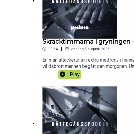
Skräcktimmarna i gryningen -
|
00:54
onsdag 5 augusti 2026
En man attackerar sin exfru med kniv i henne
våldsbrott mannen begått den morgonen. Und
ifrågasättas när omständigheterna kring då
Play
Podme.Vill du höra nya serier från Rättegån
månad. Gå in på Podme.com och skaffa ett P