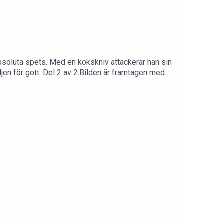
absoluta spets. Med en kökskniv attackerar han sin
en för gott. Del 2 av 2.Bilden är framtagen med
å gör du det på Podme. Gå in på Podme.com och