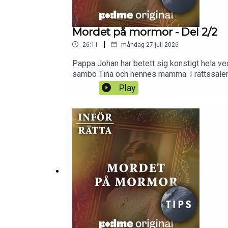
Mordet på mormor - Del 2/2
|
26:11
måndag 27 juli 2026
Pappa Johan har betett sig konstigt hela vec
sambo Tina och hennes mamma. I rättssalen h
hjälp av AI.Vill du höra nya serier från Rä
Play
skaffa ett Premium-abonnemang och börja lys