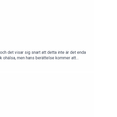
h det visar sig snart att detta inte är det enda
sk ohälsa, men hans berättelse kommer att
n ute! Lyssna på Skräcktimmarna i gryningen, på
. Där släpps nämligen en helt ny serie varje
första 14 dagarna är gratis.