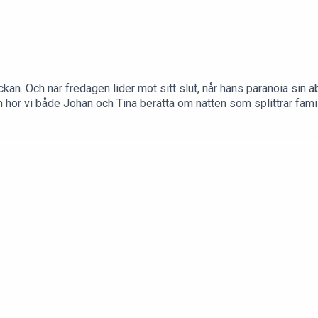
kan. Och när fredagen lider mot sitt slut, når hans paranoia sin 
ör vi både Johan och Tina berätta om natten som splittrar familj
ttegångspodden och Inför Rätta, exklusivt och helt utan reklam, s
sna på nya serier redan nu, de första 14 dagarna är gratis.