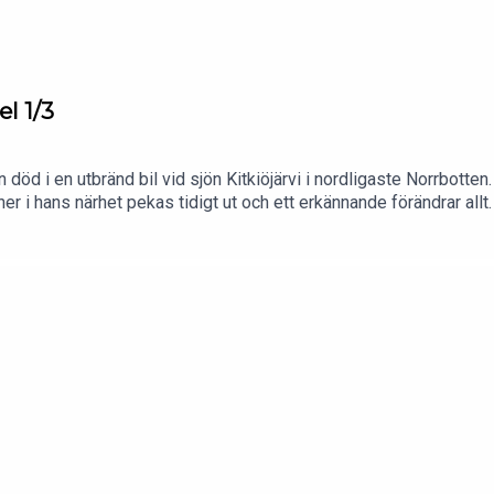
el 1/3
öd i en utbränd bil vid sjön Kitkiöjärvi i nordligaste Norrbotte
ner i hans närhet pekas tidigt ut och ett erkännande förändrar allt
t få grepp om. Producent och programledare: Nils BergmanVill du 
me. Där släpps nämligen en helt ny serie varje månad. Gå in p
örsta 14 dagarna är gratis.