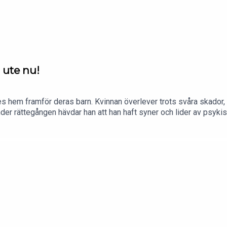
 ute nu!
s hem framför deras barn. Kvinnan överlever trots svåra skador, oc
er rättegången hävdar han att han haft syner och lider av psyki
den granskas närmare.Nu finns en ny serie från Rättegångspodde
gspodden, exklusivt och helt utan reklam, så gör du det på Podme
remium-abonnemang och börja lyssna på nya serier redan nu, de 