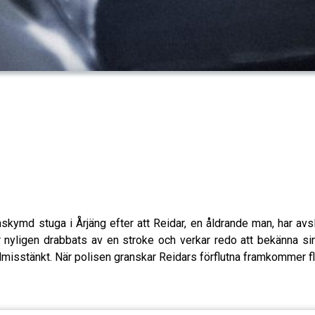
skymd stuga i Årjäng efter att Reidar, en åldrande man, har avs
 har nyligen drabbats av en stroke och verkar redo att bekänna 
dmisstänkt. När polisen granskar Reidars förflutna framkommer fl