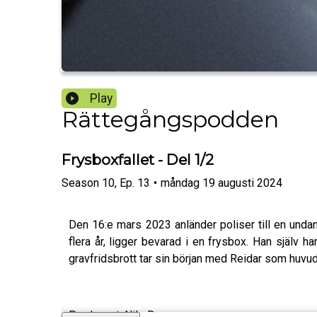
Play
Rättegångspodden
Frysboxfallet - Del 1/2
Season
10
,
Ep.
13
•
måndag 19 augusti 2024
Den 16:e mars 2023 anländer poliser till en undan
flera år, ligger bevarad i en frysbox. Han själv
gravfridsbrott tar sin början med Reidar som huvu
Producent: Nils Bergman