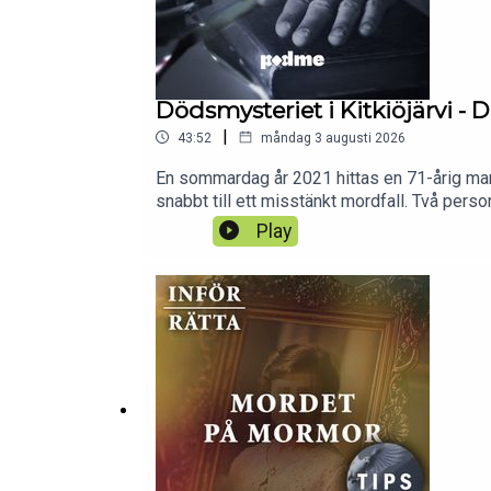
Dödsmysteriet i Kitkiöjärvi - D
|
43:52
måndag 3 augusti 2026
En sommardag år 2021 hittas en 71-årig man d
snabbt till ett misstänkt mordfall. Två perso
varandra och sanningen blir allt svårare at
Play
och helt utan reklam, så gör du det på Pod
och börja lyssna på nya serier redan nu, de f