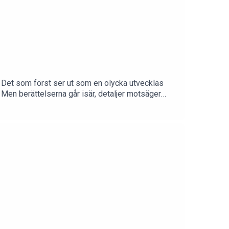
n. Det som först ser ut som en olycka utvecklas
. Men berättelserna går isär, detaljer motsäger
höra nya serier från Rättegångspodden, exklusivt
å Podme.com och skaffa ett Premium-abonnemang