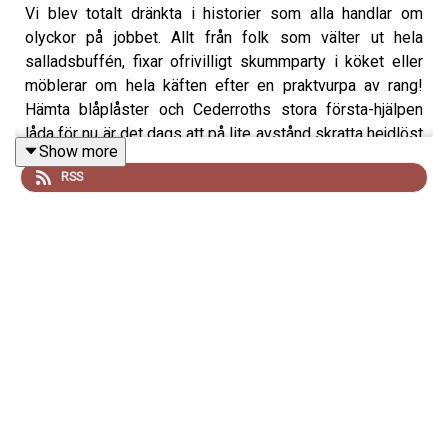
Vi blev totalt dränkta i historier som alla handlar om
olyckor på jobbet. Allt från folk som välter ut hela
salladsbuffén, fixar ofrivilligt skummparty i köket eller
möblerar om hela käften efter en praktvurpa av rang!
Hämta blåplåster och Cederroths stora första-hjälpen
låda för nu är det dags att på lite avstånd skratta hejdlöst
Show more
åt andra människors olycka!
RSS
Tack ni som skickat in veckans historier: Leo Forsberg,
Jonas Rehnman, Michaela Neumaier, (extra på Patreon)
Magnus Wigander, Jonathan Oscarsson, Take Aanstoot,
Daniel Andersson, Helena Palén Berggren, Daniel
Svedlund, Joel Viklund och Markus Johansson Kosk.
Och extra mycket tack till er som skickat bidrag via våra
Swish:
Katrin Andersson, Johanna Nyholm x2,
Elina