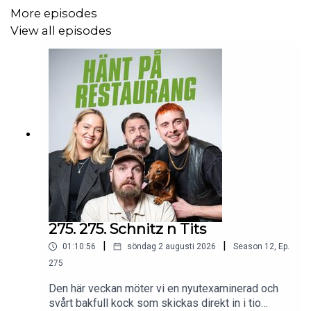
Ouma,
Oscar Pettersson,
Magnus Foss, Philip Tisting,
More episodes
Cilla Jarminde, Axel Skog, Malin Ervik, Kim
View all episodes
Johansson, Jon Larsson, Anne Tysnes, Jonna Broberg,
Pelle Eriksson, Helen Andersson och Erik
Ekstrand! Hjältar är ni!
Glöm inte att trycka på följknappen i din podspelare och
gå gärna in och diskutera veckans avsnitt på våra sociala
medier och om du lyssnar via Spotify kan även delta i
våra olika omröstningar. Fred, kärlek och Fernet.
275. 275. Schnitz n Tits
Medverkande:
Jesper Borgenstrand, Henrik Olsen,
|
|
01:10:56
söndag 2 augusti 2026
Season
12
,
Ep.
Agnes Fällman, Patrik Tapper
275
Stöd oss på
Den här veckan möter vi en nyutexaminerad och
Patreon:
https://www.patreon.com/Hantparestaurang
svårt bakfull kock som skickas direkt in i tio