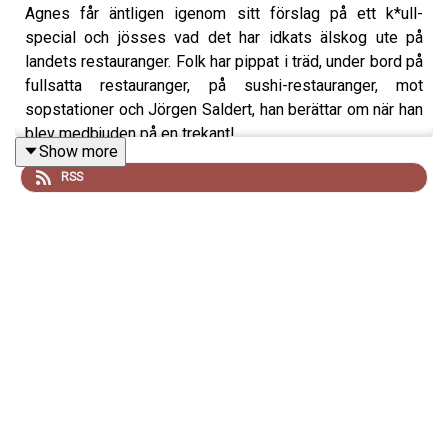
Agnes får äntligen igenom sitt förslag på ett k*ull-
special och jösses vad det har idkats älskog ute på
landets restauranger. Folk har pippat i träd, under bord på
fullsatta restauranger, på sushi-restauranger, mot
sopstationer och Jörgen Saldert, han berättar om när han
blev medbjuden på en trekant!
Show more
RSS
Tack alla ni som skickat in veckans historier: Jackie Grön,
Eva, Jörgen Saldert plusen en hög med människor som
av någon anledningen ville vara anonyma.
Och extra mycket tack till er som skickat bidrag via våra
Swish:
Magnus Granmyr, Dennis Jansson,
Alexandra
Grins, Astrid Ericson,
Jim Jonsson, Simon Roshagen,
David Burman,
Johanna Nyholm,
Malin Gille,
Martina
Jansson,
Edward Eriksson, Emelie Forsblom,
Nerima