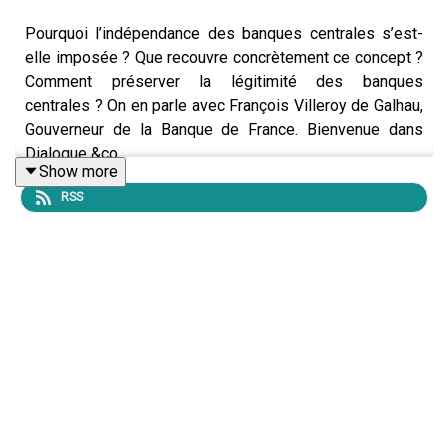
Pourquoi l’indépendance des banques centrales s’est-
elle imposée ? Que recouvre concrètement ce concept ?
Comment préserver la légitimité des banques
centrales ? On en parle avec François Villeroy de Galhau,
Gouverneur de la Banque de France. Bienvenue dans
Dialogue &co.
Show more
RSS
Pour aller plus loin :
Transcriptions de l'épisode en français et en
anglais :
Dialogue &co | Banque de France
Extraits sonores :
Trump says next Fed chair will
believe in lower interest rates 'by a lot' (décembre
2025) | Reuters
;
Lula critica presidente do Banco
Central após alta da inflação
;
Discours sur
l'Europe à la Sorbonne, 25 avril 2024. - YouTube
Pourquoi la BCE est-elle indépendante ?
Pourquoi