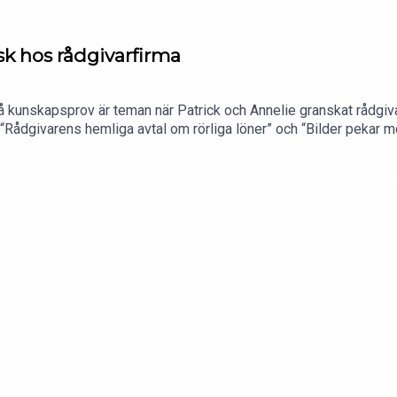
sk hos rådgivarfirma
 på kunskapsprov är teman när Patrick och Annelie granskat rådgi
na: “Rådgivarens hemliga avtal om rörliga löner” och “Bilder pekar
tyr hur rådgivarfirmor får ersätta sina rådgivareRosén & Partner
en organisation för försäkringsförmedlare som stöttar med utbi
elt rörlig ersättningLicensorganet Insuresec kunskapsprovar rådgi
etThomas Rosén ger sin version - som rimmar dåligt med vittnesm
d Affärsvärlden.