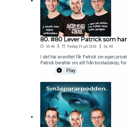
Stötta Småspararpodden och slipp den inskjutn
podd@smaspararguiden.se!
Stötta Småspararpodden och slipp den inskjut
80. #80 Lever Patrick som han
podd@smaspararguiden.se!
|
|
35:40
fredag 31 juli 2026
Ep.
80
I det här avsnittet får Patrick sin egen pri
Patrick berättar om allt från bostadsköp, för
äktenskapsförordet – trots att han tycker at
Play
frivilligt avstod stora värden när de gifte s
och livförsäkringar.Varför de sparar till bar
sitt eget pensionssparande, ISK och risken at