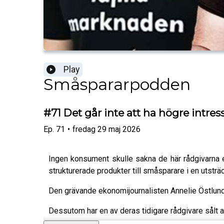
Play
Småspararpodden
#71 Det går inte att ha högre intres
Ep.
71
•
fredag 29 maj 2026
Ingen konsument skulle sakna de här rådgivarna 
strukturerade produkter till småsparare i en utst
Den grävande ekonomijournalisten Annelie Östlund ha
Dessutom har en av deras tidigare rådgivare sålt akt