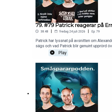
79. #79 Patrick reagerar på E
|
|
38:48
fredag 24 juli 2026
Ep.
79
Patrick har lyssnat på avsnitten om Alexand
sägs och vad Patrick blir genuint upprörd öv
Trustor-härvan och Joachim Posener?Dessuto
Play
Ernstbergers bok, nya tag i granskningen av 
ramarna för intervjun i Badfluence – och sl
Rothstein på Privata Affärer, får vi veta va
kredd från SvD – Patrick om varför det handl
åsikter.Jämförelsen som skaver. Ernstberger 
SD-profiler och så dyker en riksdagsledamot
Sverige, vid Ernstbergers sida hos Jan Emanue