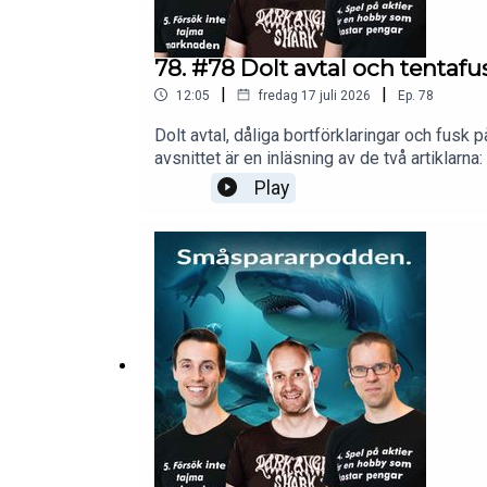
78. #78 Dolt avtal och tentafu
|
|
12:05
fredag 17 juli 2026
Ep.
78
Dolt avtal, dåliga bortförklaringar och fusk
avsnittet är en inläsning av de två artiklar
rådgivarfirma”.Innehåll:EU-regelverket som s
Play
Värdepappersservice och medlem i Tydliga, 
fast ersättning - konfidentiellt avtal om h
test tillsammans, något som inte är tillåt
InsureseclicensArtiklarna sampubliceras me