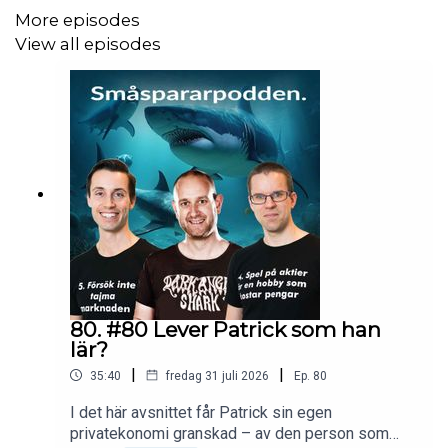
Stötta Småspararpodden och slipp den inskjutna
More episodes
reklamen genom att gå med i vår
Patreon
med 25 kronor
View all episodes
per månad! Ställ gärna lyssnarfrågor till oss på
podd@smaspararguiden.se!
80. #80 Lever Patrick som han
lär?
|
|
35:40
fredag 31 juli 2026
Ep.
80
I det här avsnittet får Patrick sin egen
privatekonomi granskad – av den person som