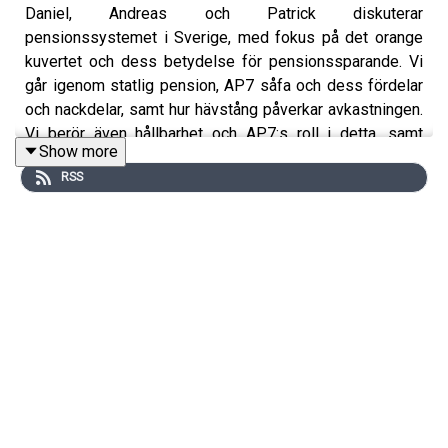
Daniel, Andreas och Patrick diskuterar
pensionssystemet i Sverige, med fokus på det orange
kuvertet och dess betydelse för pensionssparande. Vi
går igenom statlig pension, AP7 såfa och dess fördelar
och nackdelar, samt hur hävstång påverkar avkastningen.
Vi berör även hållbarhet och AP7:s roll i detta, samt
Show more
framtiden för premiepensionssystemet.
RSS
Innehåll
Introduktion till pensionssystemet
Det orange kuvertet och dess betydelse
Statlig pension och dess delar
AP7 såfa: Fördelar och nackdelar
Hävstång och risker med AP7 såfa
Hållbarhet och AP7:s påverkan
Framtiden för premiepensionssystemet