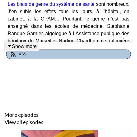
Les biais de genre du système de santé
sont nombreux.
J’en subis les effets tous les jours, à l’hôpital, en
cabinet, à la CPAM… Pourtant, le genre n’est pas
enseigné dans les écoles de médecine. Stéphanie
Ranque-Garnier, algologue à l’Assistance publique des
hôpitaux de Marseille, Nadine Chardhomme, infirmière
Show more
au centre de la douleur de Namur, en témoignent
RSS
volontiers. Murielle Salle, historienne de la santé, est
formelle : la médecine différencie banalement les sexes
selon l’« essence » féminine ou masculine, la biologie
ou la physiologie, ce qui l’abstrait du contexte social, de
l’éducation, de la culture, de l’histoire… Ainsi, l’accès
des femmes et des hommes aux soins est inégal car les
représentations du corps des femmes ont peu changé :
humeurs changeantes, troubles liés aux cycles,
More episodes
hystérie. L'ensemble de ces imaginaires androcentrés
nourrit l
'agnotologie de genre de la médecine
. En
View all episodes
matière de douleur, les médecin·es regroupent
facilement les symptômes des patientes dans un