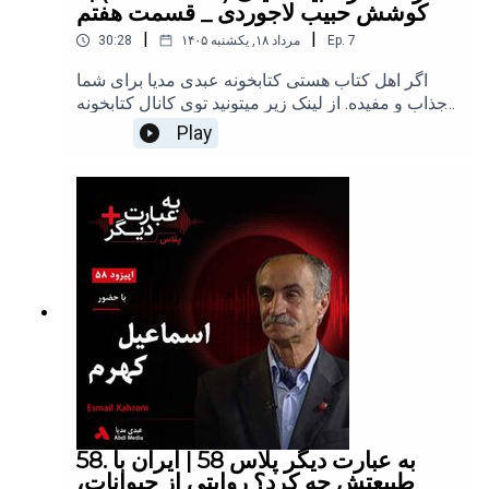
کوشش حبیب لاجوردی _ قسمت هفتم
|
|
7
Ep.
۱۴۰۵ مرداد ۱۸, یکشنبه
30:28
اگر اهل کتاب هستی کتابخونه عبدی مدیا برای شما
جذاب و مفیده. از لینک زیر میتونید توی کانال کتابخونه
عبدی مدیا عضو
Play
بشیدhttps://castbox.fm/channel/id6754333با
حمایت مالی خود، از طریق ارزهای دیجیتال یا پی پل از
هر نقطه از جهان، می‌توانید در تولید محتوای بهتر و
بیشتر عبدی مدیا به عنوان یک رسانه مستقل کمک
کنید. حتی کوچک‌ترین کمک شما، برایم ارزشمند است
و انگیزه می‌دهد تا به فعالیت خود ادامه دهم.⁠⁠⁠⁠⁠⁠⁠⁠⁠⁠⁠⁠⁠⁠⁠⁠⁠⁠⁠⁠عبدی مدیا
را به یک فنجان قهوه دعوت کنید یا ⁠⁠⁠⁠⁠⁠⁠⁠⁠⁠⁠⁠از طریق پی‌پل⁠⁠⁠⁠⁠⁠⁠⁠⁠⁠⁠⁠⁠⁠⁠⁠⁠⁠⁠⁠
حمایت کنید****************************عبدی مدیا
یک کانال تولید محتوای منحصر به فرد است. تمام
مطالب و محتواهای تولید شده در این کانال، متعلق به
عبدی مدیا بوده و هرگونه استفاده از آن‌ها بدون کسب
مجوز قبلی، تخلف محسوب می‌شود. خواهشمندم از
دانلود، کپی و انتشار مجدد محتوای این کانال خودداری
فرمایید.شزAbdi Media is a unique content creation
58. به عبارت دیگر پلاس 58 | ایران با
channel. All content produced on this channel
طبیعتش چه کرد؟ روایتی از حیوانات،