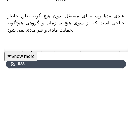
عبدی مدیا رسانه ای مستقل بدون هیچ گونه تعلق خاطر
جناحی است که از سوی هیچ سازمان و گروهی هیچگونه
حمایت مادی و غیر مادی نمی شود.
حیات و بقای عبدی مدیا به وجود و کمک شما بستگی دارد. شما
Show more
می‌توانید از طریق پی‌پل یا رمز ارز با کمک‌های هرچند کوچک
RSS
اما بسیار ارزشمند خود، بنده را در ادامه این مسیر کمک کنید.
حمایت از داخل ایران و هرجای دنیا با رمز ارز
🔸USDT (TRC20):
TUiSb35DzCPFzVnBYK3VspXhBH6dJpqr5V