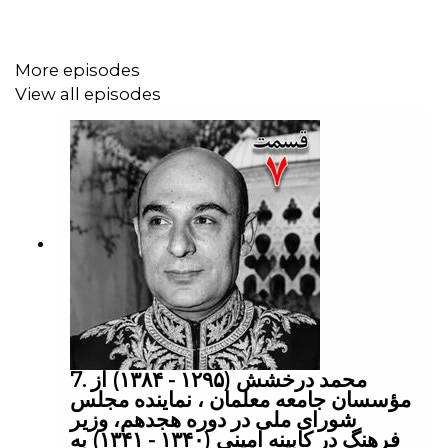
🔸TRX: TUiSb35DzCPFzVnBYK3VspXhBH6dJpqr5V
More episodes
****************************
View all episodes
عبدی مدیا به منظور کمک به جریان آزاد اطلاعات گفتگوهای
ارزشمند در فضای مجازی را برای ثبت در تاریخ باز نشر میکند.
تلگرام
I
واتس‌اپ
I
اینستاگرام
I
یوتیوب
I
توییتر
I
تلگرام
حمایت از طریق
I
اسپاتیفای
I
اپل پادکست
I
کست باکس
I
لایو
دعوت عبدی مدیا به یک قهوه
I
پی‌پل
7. محمد درخشش (۱۲۹۵ - ۱۳۸۴) از
مؤسسان جامعه معلمان ، نماینده مجلس
شورای ملی در دوره هجدهم، وزیر
فرهنگ در کابینه امینی (۱۳۴۰ - ۱۳۴۱) به