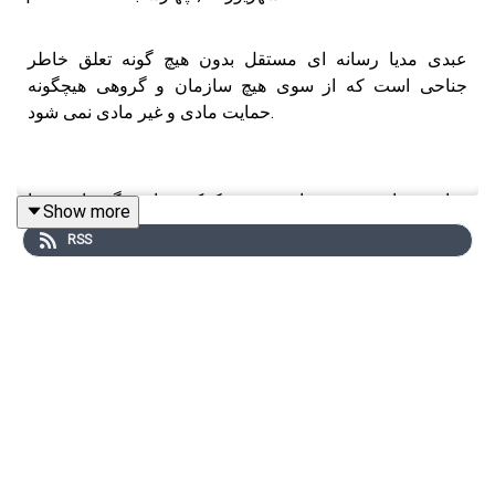
عبدی مدیا رسانه ای مستقل بدون هیچ گونه تعلق خاطر
جناحی است که از سوی هیچ سازمان و گروهی هیچگونه
حمایت مادی و غیر مادی نمی شود.
حیات و بقای عبدی مدیا به وجود و کمک شما بستگی دارد. شما
Show more
می‌توانید از طریق پی‌پل یا رمز ارز با کمک‌های هرچند کوچک
RSS
اما بسیار ارزشمند خود، بنده را در ادامه این مسیر کمک کنید.
حمایت از داخل ایران و هرجای دنیا با رمز ارز
🔸USDT (TRC20):
TUiSb35DzCPFzVnBYK3VspXhBH6dJpqr5V