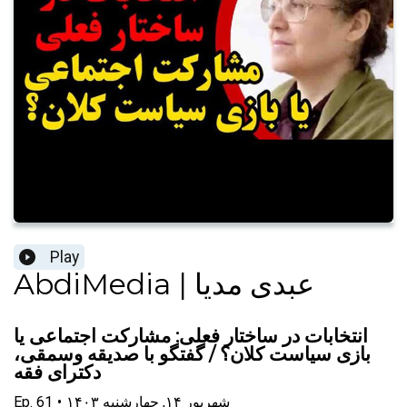
Play
AbdiMedia | عبدی مدیا
انتخابات در ساختار فعلی: مشارکت اجتماعی یا
بازی سیاست کلان؟ / گفتگو با صدیقه وسمقی،
دکترای فقه
۱۴۰۳ شهریور ۱۴, چهارشنبه
•
61
Ep.