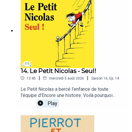
14. Le Petit Nicolas - Seul!
|
|
13:45
mercredi 5 août 2026
Saison
16
,
Ep.
14
Le Petit Nicolas a bercé l'enfance de toute
l'équipe d'Encore une histoire. Voilà pourquoi
nous sommes si fier de vous proposer cette
Play
adaptation de ces histoires. ❤️❤️❤️📱 Retrouvez-
nous sur Instagram et venez échanger avec nous
en nous écrivant ici !On est notamment preneur
des idées/envies de vos enfants, s'ils souhaitent