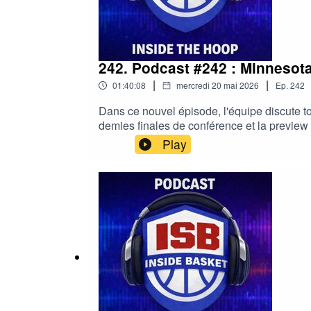
242. Podcast #242 : Minnesota
|
|
01:40:08
mercredi 20 mai 2026
Ep.
242
Dans ce nouvel épisode, l'équipe discute to
demies finales de conférence et la preview 
Waiting to Happen#NBA #Wemby #Spurs #
Play