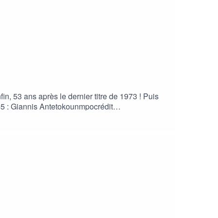
n, 53 ans après le dernier titre de 1973 ! Puis
45 : Giannis Antetokounmpocrédit
on #Finals #Giannis #FreeAgency