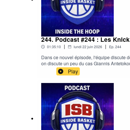
244. Podcast #244 : Les Knick
|
|
01:35:10
lundi 22 juin 2026
Ep.
244
Dans ce nouvel épisode, l'équipe discute de
on discute un peu du cas Giannis Antetoko
musique:Basixx - Im Just an Accident Wa
Play