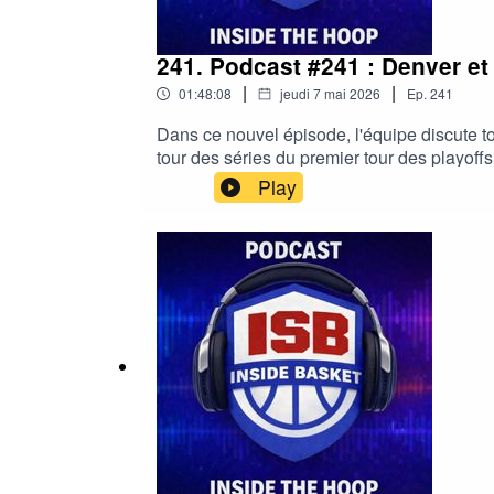
241. Podcast #241 : Denver et
|
|
01:48:08
jeudi 7 mai 2026
Ep.
241
Dans ce nouvel épisode, l'équipe discute to
tour des séries du premier tour des playoffs
Happen#NBA #Wemby #Spurs #OKCThunder 
Play