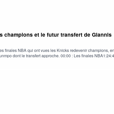
s champions et le futur transfert de Giannis
s finales NBA qui ont vues les Knicks redevenir champions, enfi
unmpo dont le transfert approche. 00:00 : Les finales NBA1:24:
iting to Happen#NBA #Wemby #Spurs #Playoffs #Knicks #Bruns