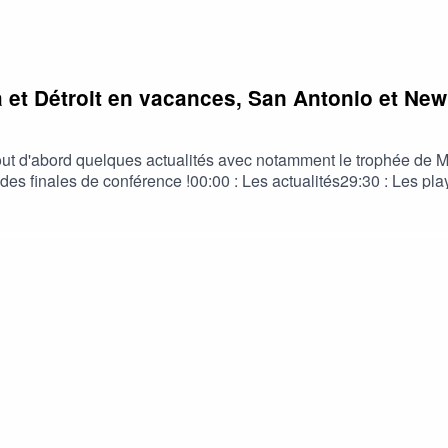
 et Détroit en vacances, San Antonio et New 
ut d'abord quelques actualités avec notamment le trophée de MVP 
des finales de conférence !00:00 : Les actualités29:30 : Les pla
OKCThunder #Playoffs #Cavs #MVP #Lakers #Cavs #Pistons 