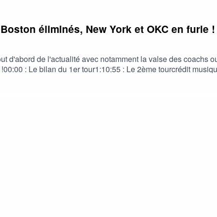
 Boston éliminés, New York et OKC en furie !
ut d'abord de l'actualité avec notamment la valse des coachs ou 
 !00:00 : Le bilan du 1er tour1:10:55 : Le 2ème tourcrédit musiq
#Playoffs #Boston #Celtics #Lakers #Cavs #Pistons