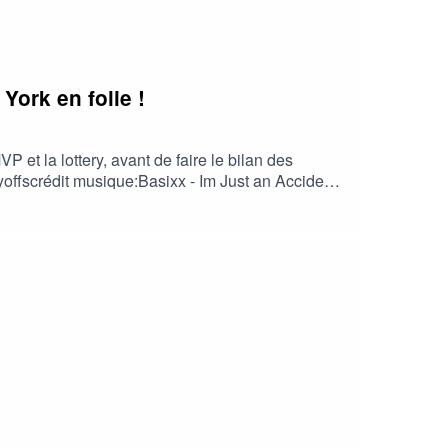
York en folie !
et la lottery, avant de faire le bilan des
yoffscrédit musique:Basixx - Im Just an Accident
#timberwolves