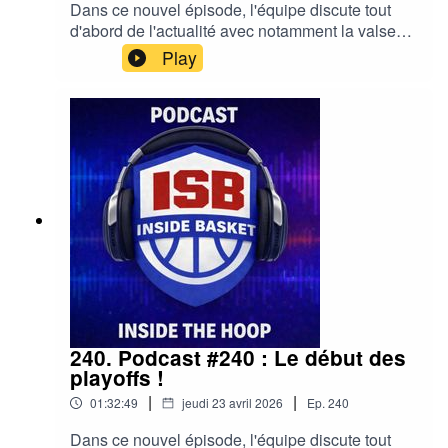
Dans ce nouvel épisode, l'équipe discute tout
d'abord de l'actualité avec notamment la valse
des coachs ou les trophées de fin de saison,
Play
avant de faire le tour des séries du premier tour
des playoffs !00:00 : Le bilan du 1er tour1:10:55 :
Le 2ème tourcrédit musique:Basixx - Im Just an
Accident Waiting to Happen#NBA #Wemby
#Spurs #OKCThunder #Playoffs #Boston
#Celtics #Lakers #Cavs #Pistons
240. Podcast #240 : Le début des
playoffs !
|
|
01:32:49
jeudi 23 avril 2026
Ep.
240
Dans ce nouvel épisode, l'équipe discute tout