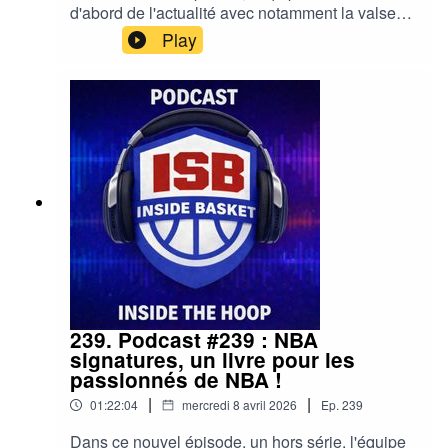
d'abord de l'actualité avec notamment la valse
des coachs ou les trophées de fin de saison,
Play
avant de faire le tour des séries du premier tour
des playoffs !00:00 : Actus35:20 : Les
playoffscrédit musique:Basixx - Im Just an
Accident Waiting to Happen#NBA #Wemby
#Spurs #OKCThunder #DPOY #Playoffs
#Boston #Celtics #Lakers #Cavs #Pistons
239. Podcast #239 : NBA
signatures, un livre pour les
passionnés de NBA !
|
|
01:22:04
mercredi 8 avril 2026
Ep.
239
Dans ce nouvel épisode, un hors série, l'équipe