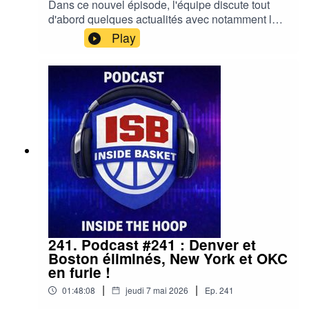
Dans ce nouvel épisode, l'équipe discute tout
d'abord quelques actualités avec notamment le
trophée de MVP et la lottery, avant de faire le
Play
bilan des demies finales de conférence et la
preview des finales de conférence !00:00 : Les
actualités29:30 : Les playoffscrédit
musique:Basixx - Im Just an Accident Waiting to
Happen#NBA #Wemby #Spurs #OKCThunder
#Playoffs #Cavs #MVP #Lakers #Cavs #Pistons
#timberwolves
241. Podcast #241 : Denver et
Boston éliminés, New York et OKC
en furie !
|
|
01:48:08
jeudi 7 mai 2026
Ep.
241