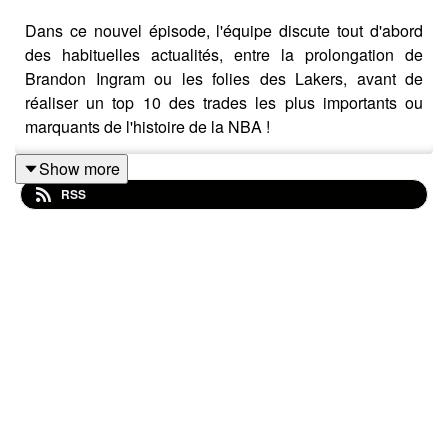
Dans ce nouvel épisode, l'équipe discute tout d'abord
des habituelles actualités, entre la prolongation de
Brandon Ingram ou les folies des Lakers, avant de
réaliser un top 10 des trades les plus importants ou
marquants de l'histoire de la NBA !
Show more
RSS
30:17: les top 10 des trades
crédit musique:
Basixx - Im Just an Accident Waiting to Happen
#NBA #LeBron #Trade #Wilt #podcast #sport