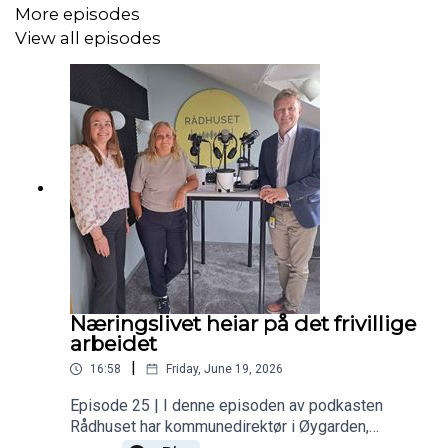
More episodes
View all episodes
Næringslivet heiar på det frivillige
arbeidet
|
16:58
Friday, June 19, 2026
Episode 25 | I denne episoden av podkasten
Rådhuset har kommunedirektør i Øygarden,
Johnny Breivik, invitert banksjef i Sparebanken