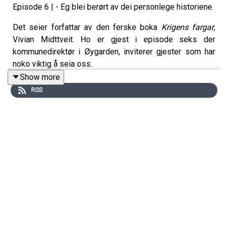
Episode 6 | - Eg blei berørt av dei personlege historiene.
Det seier forfattar av den ferske boka
Krigens fargar
,
Vivian Midttveit. Ho er gjest i episode seks der
kommunedirektør i Øygarden, inviterer gjester som har
noko viktig å seia oss.
Show more
I boka skildrar Midttveit enkelthistorier frå
RSS
Telavågtragedien under andre verdskrigen. Ei heil bygd
vart utsletta som ein hemnaksjon frå tyskarane. Vivian
fortel om kvifor ho har skrive boka og gjev oss sterke
historier frå ein tragedie som ramma eit heilt
lokalsamfunn.