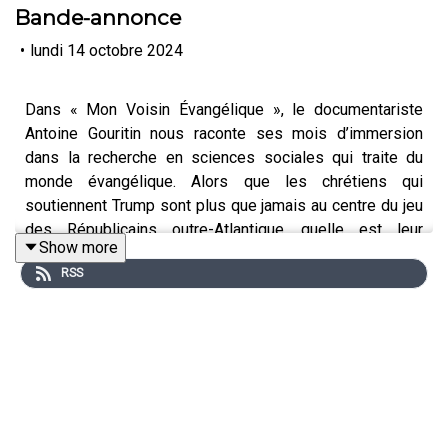
Bande-annonce
•
lundi 14 octobre 2024
Dans « Mon Voisin Évangélique », le documentariste
Antoine Gouritin nous raconte ses mois d’immersion
dans la recherche en sciences sociales qui traite du
monde évangélique. Alors que les chrétiens qui
soutiennent Trump sont plus que jamais au centre du jeu
des Républicains outre-Atlantique, quelle est leur
Show more
influence sur les évangéliques français ? A travers des
RSS
rencontres avec des chercheurs, mais aussi des
pasteurs et des fidèles, l’enquête cherche à redonner
une profondeur historique et critique à un sujet souvent
cantonné aux louanges d’un côté ou aux accusations de
dérives sectaires de l’autre.