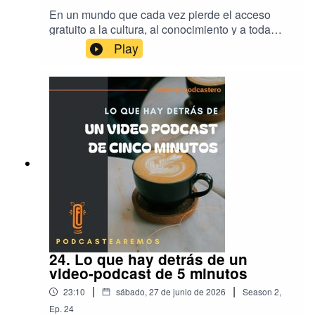
En un mundo que cada vez pierde el acceso
gratuito a la cultura, al conocimiento y a toda
forma de información, es importante recordar y
Play
reivindicar la importancia de compartir contenido
de forma gratuita, sin atarse a una plataforma, sin
atarse a un muro de pago, y sin regalarle nuestro
contenido a una multinacional que no nos da
nada a cambio. Hoy hablamos del Feed RSS, la
piedra fundamental del Podcasting.La plataforma
recomendada de esta semana:
www.podlink.comPara conocer más sobre Sci
Hub y su creadora, nos basamos en este video:
https://www.youtube.com/watch?
v=8Ncr4pEqn9EContactos, comentarios y
sugerencias:
hola@felinaestudio.comhttps://www.instagram.co
m/felina.podcastera/
24. Lo que hay detrás de un
video-podcast de 5 minutos
|
|
23:10
sábado, 27 de junio de 2026
Season
2
,
Ep.
24