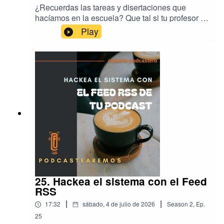
¿Recuerdas las tareas y disertaciones que
hacíamos en la escuela? Que tal si tu profesor te
propusiera producir un podcast como proyecto
Play
de año.Hoy analizamos las ventajas que la
producción de podcast para mentes jóvenes y no
tan jóvenes. ¿A ti se te ocurren otras ideas?El
podcast recomendado de la semana es: Voces
que transforman, un podcast creado para pa
Defensoría del Pueblo de Bolivia junto a
adolescentes! -
https://open.spotify.com/show/2vupBKIS4EkKa2
o0vEcEpx?
si=d0ac47c36db74c89&nd=1&dlsi=6e825693da
5c484b
25. Hackea el sistema con el Feed
RSS
|
|
17:32
sábado, 4 de julio de 2026
Season
2
,
Ep.
25