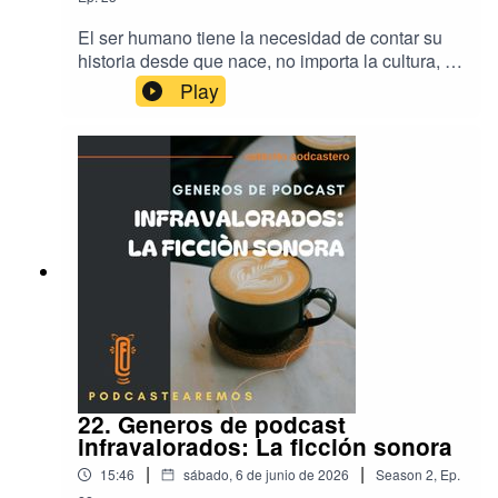
El ser humano tiene la necesidad de contar su
historia desde que nace, no importa la cultura, no
importa la procedencia, no importa la época,
Play
contar historias es algo innato en nuestra
naturaleza. Hoy analizamos esta característica y
sus implicaciones en un mundo digital.Para
escuchar los podcasts recomendados esta
semana: LOS CUENTOS OSCUROS DE LA
IMILLA:https://felinaestudio.com/cuentos-
oscuros/https://pod.link/1889042143
22. Generos de podcast
infravalorados: La ficción sonora
|
|
15:46
sábado, 6 de junio de 2026
Season
2
,
Ep.