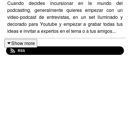
Cuando decides incursionar en le mundo del
podcasting, generalmente quieres empezar con un
video-podcast de entrevistas, en un set iluminado y
decorado para Youtube y empezar a grabar todas tus
ideas e invitar a expertos en el tema o a tus amigos...
Show more
RSS
Hoy queremos repasar junto a ti todos los
requerimientos técnicos y de presupuesto para lograr
ese video-podcast soñado; y al final tomes una decisión
con todas las cartas sobre la mesa.
Acompáñanos en este viaje donde exploramos la
inspiración, los desafíos y las alternativas que existen
para lograr que tu proyecto se haga realidad.