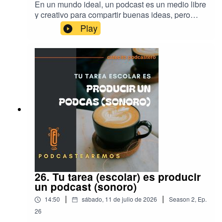
En un mundo ideal, un podcast es un medio libre
y creativo para compartir buenas ideas, pero
¿Qué pasa cuando ese contenido difunde ideas
Play
de odio, ideas conservadoras y anti derechos?
Hoy reflexionamos sobre el peligro de no tener
pensamiento crítico al momento de elegir el
contenido que consumimos en internet y los
podcasts que escuchamos. El podcast
recomendado de la semana es: Cuentos de
buenas noches para niñas rebeldes -
https://pod.link/ninasrebeldes
26. Tu tarea (escolar) es producir
un podcast (sonoro)
|
|
14:50
sábado, 11 de julio de 2026
Season
2
,
Ep.
26