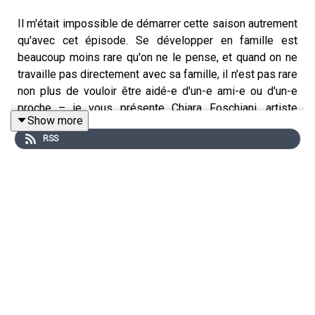
Il m'était impossible de démarrer cette saison autrement
qu'avec cet épisode. Se développer en famille est
beaucoup moins rare qu'on ne le pense, et quand on ne
travaille pas directement avec sa famille, il n'est pas rare
non plus de vouloir être aidé-e d'un-e ami-e ou d'un-e
proche – je vous présente Chiara Foschiani, artiste
Show more
indépendante qui a fondé avec sa famille le label 17C
RSS
Records, aujourd'hui géré par Frédérique Lenfant,
productrice et éditrice et également mère de Chiara.
–
00:00:00
- Introduction
00:02:28
- Présentations