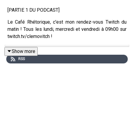
[PARTIE 1 DU PODCAST]
Le Café Rhétorique, c'est mon rendez-vous Twitch du
matin ! Tous les lundi, mercredi et vendredi à 09h00 sur
twitch.tv/clemovitch !
Show more
RSS
Bienvenue dans la rediffusion du stream du 23/06/2025
____
Rejoins moi :
📡 Stream : twitch.tv/clemovitch
🦋 Bluesky: https://bsky.app/profile/clemovitch.com
📷 Instagram : instagram.com/clemovitch/