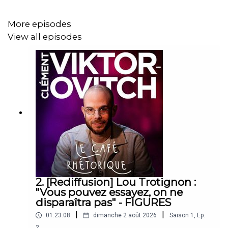
🧵 Threads : threads.net/@clemovitch
More episodes
View all episodes
📱 TikTok : tiktok.com/@clemovitch
💬 Discord : discord.gg/clemovitch-
922206054308266014
2. [Rediffusion] Lou Trotignon :
"Vous pouvez essayez, on ne
disparaîtra pas" - FIGURES
|
|
01:23:08
dimanche 2 août 2026
Saison
1
,
Ep.
2