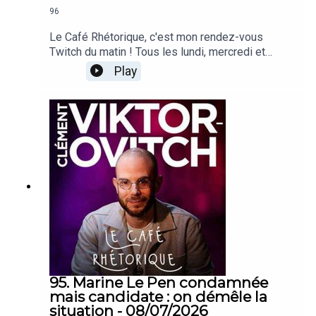
96
Le Café Rhétorique, c'est mon rendez-vous
Twitch du matin ! Tous les lundi, mercredi et
vendredi à 09h00 sur twitch.tv/clemovitch
Play
!Bienvenue dans la rediffusion du stream du
10/07/2026____Rejoins moi :📡 Stream :
twitch.tv/clemovitch🦋 Bluesky:
https://bsky.app/profile/clemovitch.com📷
Instagram : instagram.com/clemovitch/🧵
Threads : threads.net/@clemovitch📱 TikTok :
tiktok.com/@clemovitch💬 Discord :
discord.gg/clemovitch-922206054308266014
95. Marine Le Pen condamnée
mais candidate : on démêle la
situation - 08/07/2026