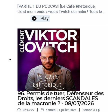
[PARTIE 1 DU PODCAST]Le Café Rhétorique,
c'est mon rendez-vous Twitch du matin ! Tous les
lundi, mercredi et vendredi à 09h00 sur
Play
twitch.tv/clemovitch !Bienvenue dans la
rediffusion du stream du
13/07/2026____Rejoins moi :📡 Stream :
twitch.tv/clemovitch🦋 Bluesky:
https://bsky.app/profile/clemovitch.com📷
Instagram : instagram.com/clemovitch/🧵
Threads : threads.net/@clemovitch📱 TikTok :
tiktok.com/@clemovitch💬 Discord :
discord.gg/clemovitch-922206054308266014
96. Permis de tuer, Défenseur des
Droits, les derniers SCANDALES
de la macronie ? - 08/07/2026
|
|
02:49:27
samedi 11 juillet 2026
Saison
3
,
Ep.