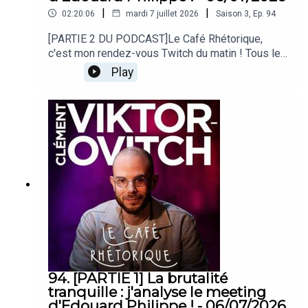
|
|
02:20:06
mardi 7 juillet 2026
Saison
3
,
Ep.
94
[PARTIE 2 DU PODCAST]Le Café Rhétorique,
c'est mon rendez-vous Twitch du matin ! Tous les
lundi, mercredi et vendredi à 09h00 sur
Play
twitch.tv/clemovitch !Bienvenue dans la
rediffusion du stream du
06/07/2026____Rejoins moi :📡 Stream :
twitch.tv/clemovitch🦋 Bluesky:
https://bsky.app/profile/clemovitch.com📷
Instagram : instagram.com/clemovitch/🧵
Threads : threads.net/@clemovitch📱 TikTok :
tiktok.com/@clemovitch💬 Discord :
discord.gg/clemovitch-922206054308266014
94. [PARTIE 1] La brutalité
tranquille : j'analyse le meeting
d'Edouard Philippe ! - 06/07/2026