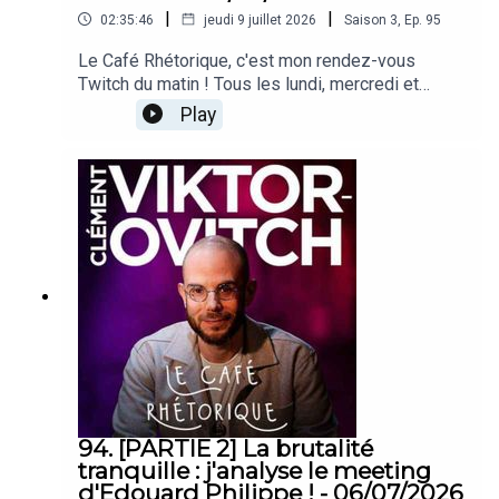
|
|
02:35:46
jeudi 9 juillet 2026
Saison
3
,
Ep.
95
Le Café Rhétorique, c'est mon rendez-vous
Twitch du matin ! Tous les lundi, mercredi et
vendredi à 09h00 sur twitch.tv/clemovitch
Play
!Bienvenue dans la rediffusion du stream du
08/07/2026____Rejoins moi :📡 Stream :
twitch.tv/clemovitch🦋 Bluesky:
https://bsky.app/profile/clemovitch.com📷
Instagram : instagram.com/clemovitch/🧵
Threads : threads.net/@clemovitch📱 TikTok :
tiktok.com/@clemovitch💬 Discord :
discord.gg/clemovitch-922206054308266014
94. [PARTIE 2] La brutalité
tranquille : j'analyse le meeting
d'Edouard Philippe ! - 06/07/2026