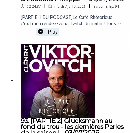
|
|
02:24:37
mardi 7 juillet 2026
Saison
3
,
Ep.
94
[PARTIE 1 DU PODCAST]Le Café Rhétorique,
c'est mon rendez-vous Twitch du matin ! Tous les
lundi, mercredi et vendredi à 09h00 sur
Play
twitch.tv/clemovitch !Bienvenue dans la
rediffusion du stream du
06/07/2026____Rejoins moi :📡 Stream :
twitch.tv/clemovitch🦋 Bluesky:
https://bsky.app/profile/clemovitch.com📷
Instagram : instagram.com/clemovitch/🧵
Threads : threads.net/@clemovitch📱 TikTok :
tiktok.com/@clemovitch💬 Discord :
discord.gg/clemovitch-922206054308266014
93. [PARTIE 2] Glucksmann au
fond du trou - les dernières Perles
de la saison ! - 03/07/2026