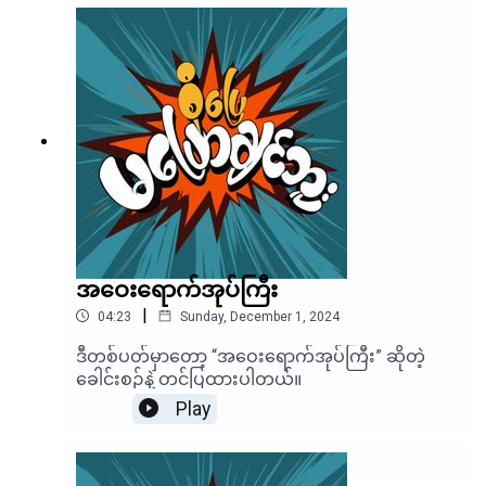
အဝေးရောက်အုပ်ကြီး
|
04:23
Sunday, December 1, 2024
ဒီတစ်ပတ်မှာတော့ “အဝေးရောက်အုပ်ကြီး” ဆိုတဲ့
ခေါင်းစဉ်နဲ့ တင်ပြထားပါတယ်။
Play