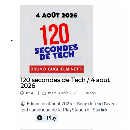
iPhone et Windows- Spotify dépasse les 300
millions d’abonnés payants- La prochaine Xbox
miserait sur la rétrocompatibilité totale« 120
secondes de Tech », un regard sur le quotidien de
l’actualité numérique proposé par Bruno
Guglielminetti Découvrez Micrologic.ca
120 secondes de Tech / 4 aout
2026
|
|
02:41
mardi 4 août 2026
Saison
3
🎧 Édition du 4 aout 2026 :- Sony défend l’avenir
tout numérique de la PlayStation 5- Starlink
pousse un pionnier du satellite à la faillite-
Play
Bluesky veut bâtir un réseau social ouvert à
grande échelle- DuckDuckGo lance des lunettes…