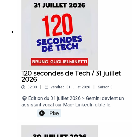
regard sur le quotidien de l’actualité numérique
proposé par Bruno Guglielminetti Découvrez
Micrologic.ca
120 secondes de Tech / 31 juillet
2026
|
|
02:33
vendredi 31 juillet 2026
Saison
3
🎧 Édition du 31 juillet 2026 :- Gemini devient un
assistant vocal sur Mac- LinkedIn cible le
contenu IA médiocre- Google Earth accueille
Play
Nano Banana- Waymo ajoute Gemini à ses
robotaxis- Microsoft prépare une super
application Copilot« 120 secondes de Tech », un
regard sur le quotidien de l’actualité numérique