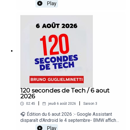
outils à ChatGPT- Google déploie « Demander à
Play
Maps » dans 160 pays- Suno veut mieux
identifier la musique créée par IA- Rockstar
dévoilera un nouvel aperçu de GTA VI« 120
secondes de Tech », un regard sur le quotidien de
l’actualité numérique proposé par Bruno
Guglielminetti Découvrez Micrologic.ca
120 secondes de Tech / 6 aout
2026
|
|
02:45
jeudi 6 août 2026
Saison
3
🎧 Édition du 6 aout 2026 :- Google Assistant
disparaît d’Android le 4 septembre- BMW affiche
une publicité dans ses véhicules- OnePlus n’a
Play