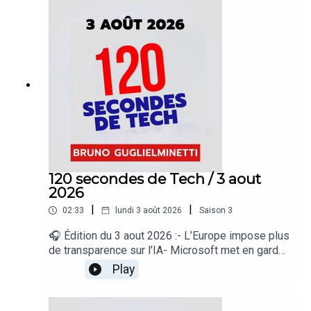
sans technologie- Apple préparerait de nouveaux
AirPods Pro- Une fuite révèle le Lenovo
Googlebook 15« 120 secondes de Tech », un
regard sur le quotidien de l’actualité numérique
proposé par Bruno Guglielminetti Découvrez
Micrologic.ca
120 secondes de Tech / 3 aout
2026
|
|
02:33
lundi 3 août 2026
Saison
3
🎧 Édition du 3 aout 2026 :- L’Europe impose plus
de transparence sur l’IA- Microsoft met en garde
contre les Wi-Fi publics- Google élargit Gemini
Play
Spark- Google suspend Nano Banana dans
Google Earth- Les jeunes Australiens toujours sur
les réseaux sociaux« 120 secondes de Tech », un