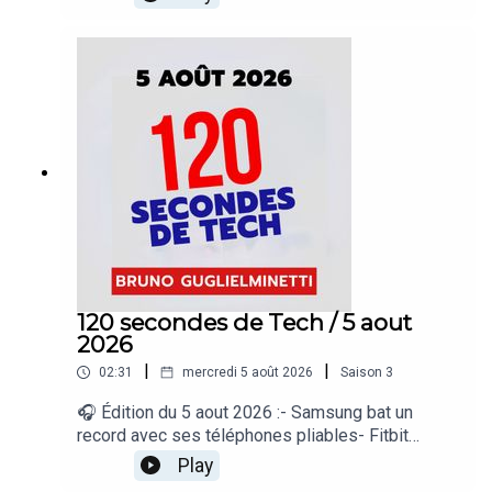
plus de téléphones à vendre en Amérique du
Nord- Disney ouvre ses personnages aux
créateurs TikTok- Mauvais conseil pour refroidir
les téléphones« 120 secondes de Tech », un
regard sur le quotidien de l’actualité numérique
proposé par Bruno Guglielminetti Découvrez
Micrologic.ca
120 secondes de Tech / 5 aout
2026
|
|
02:31
mercredi 5 août 2026
Saison
3
🎧 Édition du 5 aout 2026 :- Samsung bat un
record avec ses téléphones pliables- Fitbit
synchronise enfin ses données avec Apple
Play
Santé- Apple prépare un copier-coller entre